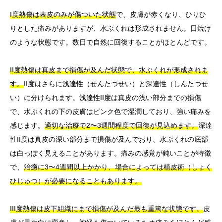
I度熱傷は表皮のみが傷ついた状態
で、皮膚が赤くなり、ひりひ
りとした痛みがありますが、水ぶくれは形成されません。日焼け
のような状態です。数日で自然に回復することがほとんどです。
II度熱傷は真皮まで損傷が及んだ状態で、水ぶくれが形成されま
す。
II度はさらに浅達性（せんたつせい）と深達性（しんたつせ
い）に分けられます。浅達性II度は真皮の浅い部分までの損傷
で、水ぶくれの下の皮膚はピンク色で湿潤しており、強い痛みを
感じます。
適切な治療で2〜3週間程度で回復が見込めます。
深達
性II度は真皮の深い部分まで損傷が及んでおり、水ぶくれの底部
は白っぽく見えることがあります。痛みの感覚が鈍いことが特徴
で、
治癒に3〜4週間以上かかり、場合によっては植皮術（しょく
ひじゅつ）が必要になることもあります。
III度熱傷は皮下組織にまで損傷が及んだ最も重篤な状態です。
皮