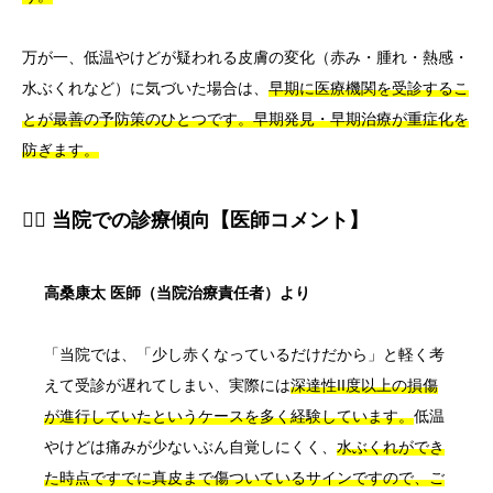
万が一、低温やけどが疑われる皮膚の変化（赤み・腫れ・熱感・
水ぶくれなど）に気づいた場合は、
早期に医療機関を受診するこ
とが最善の予防策のひとつです。早期発見・早期治療が重症化を
防ぎます。
👨‍⚕️ 当院での診療傾向【医師コメント】
高桑康太 医師（当院治療責任者）より
「当院では、「少し赤くなっているだけだから」と軽く考
えて受診が遅れてしまい、実際には
深達性II度以上の損傷
が進行していたというケースを多く経験しています。
低温
やけどは痛みが少ないぶん自覚しにくく、
水ぶくれができ
た時点ですでに真皮まで傷ついているサインですので、ご