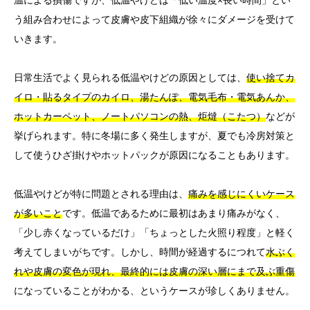
温による損傷ですが、低温やけどは「低い温度×長い時間」とい
う組み合わせによって皮膚や皮下組織が徐々にダメージを受けて
いきます。
日常生活でよく見られる低温やけどの原因としては、
使い捨てカ
イロ・貼るタイプのカイロ、湯たんぽ、電気毛布・電気あんか、
ホットカーペット、ノートパソコンの熱、炬燵（こたつ）
などが
挙げられます。特に冬場に多く発生しますが、夏でも冷房対策と
して使うひざ掛けやホットパックが原因になることもあります。
低温やけどが特に問題とされる理由は、
痛みを感じにくいケース
が多いこと
です。低温であるために最初はあまり痛みがなく、
「少し赤くなっているだけ」「ちょっとした火照り程度」と軽く
考えてしまいがちです。しかし、時間が経過するにつれて
水ぶく
れや皮膚の変色が現れ、最終的には皮膚の深い層にまで及ぶ重傷
になっていることがわかる、というケースが珍しくありません。