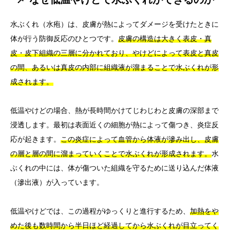
水ぶくれ（水疱）は、皮膚が熱によってダメージを受けたときに
体が行う防御反応のひとつです。
皮膚の構造は大きく表皮・真
皮・皮下組織の三層に分かれており、やけどによって表皮と真皮
の間、あるいは真皮の内部に組織液が溜まることで水ぶくれが形
成されます。
低温やけどの場合、熱が長時間かけてじわじわと皮膚の深部まで
浸透します。最初は表面近くの細胞が熱によって傷つき、炎症反
応が起きます。
この炎症によって血管から体液が滲み出し、皮膚
の層と層の間に溜まっていくことで水ぶくれが形成されます。
水
ぶくれの中には、体が傷ついた組織を守るために送り込んだ体液
（滲出液）が入っています。
低温やけどでは、この過程がゆっくりと進行するため、
加熱をや
めた後も数時間から半日ほど経過してから水ぶくれが目立ってく