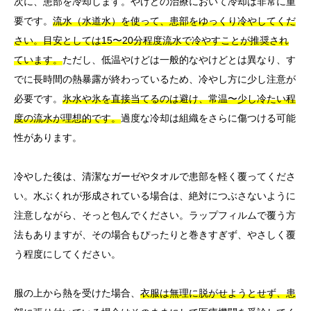
次に、患部を冷却します。やけどの治療において冷却は非常に重
要です。
流水（水道水）を使って、患部をゆっくり冷やしてくだ
さい。目安としては15〜20分程度流水で冷やすことが推奨され
ています。
ただし、低温やけどは一般的なやけどとは異なり、す
でに長時間の熱暴露が終わっているため、冷やし方に少し注意が
必要です。
氷水や氷を直接当てるのは避け、常温〜少し冷たい程
度の流水が理想的です。
過度な冷却は組織をさらに傷つける可能
性があります。
冷やした後は、清潔なガーゼやタオルで患部を軽く覆ってくださ
い。水ぶくれが形成されている場合は、絶対につぶさないように
注意しながら、そっと包んでください。ラップフィルムで覆う方
法もありますが、その場合もぴったりと巻きすぎず、やさしく覆
う程度にしてください。
服の上から熱を受けた場合、
衣服は無理に脱がせようとせず、患