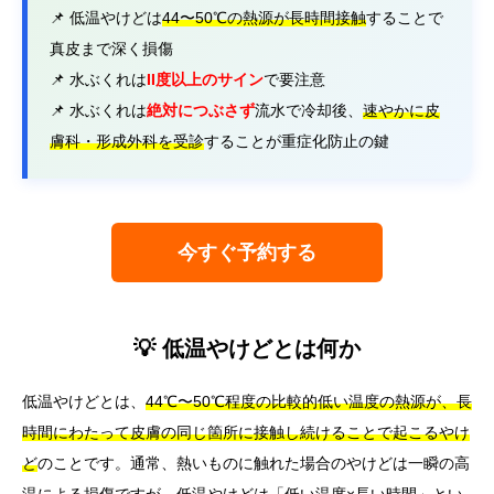
📌 低温やけどは
44〜50℃の熱源が長時間接触
することで
真皮まで深く損傷
📌 水ぶくれは
II度以上のサイン
で要注意
📌 水ぶくれは
絶対につぶさず
流水で冷却後、
速やかに皮
膚科・形成外科を受診
することが重症化防止の鍵
今すぐ予約する
💡 低温やけどとは何か
低温やけどとは、
44℃〜50℃程度の比較的低い温度の熱源が、長
時間にわたって皮膚の同じ箇所に接触し続けることで起こるやけ
ど
のことです。通常、熱いものに触れた場合のやけどは一瞬の高