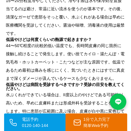
15〜20分程度冷やしてください。冷やす際は氷や保冷剤を直接
当てるのは避け、常温に近い流水を使うのが基本です。その後、
清潔なガーゼで患部をそっと覆い、水ぶくれがある場合は早めに
医療機関を受診してください。醤油や味噌、消毒液の使用は厳禁
です。
低温やけどは何度くらいの熱源で起きますか？
44〜50℃程度の比較的低い温度でも、長時間皮膚の同じ箇所に
接触し続けることで発生します。使い捨てカイロ・湯たんぽ・電
気毛布・ホットカーペット・こたつなどが主な原因です。低温で
あるため最初は痛みを感じにくく、気づいたときにはすでに真皮
まで深くダメージが及んでいるケースも少なくありません。
低温やけどは病院を受診するべきですか？受診の目安を教えてく
ださい。
水ぶくれができている場合は、II度以上のやけどである可能性が
高いため、早めに皮膚科または形成外科を受診することをお勧め
します。特に患部が広範囲に及ぶ場合、皮膚が白や黒に変色して
いる場合、発熱や膿が出てきた場合は速やかな受診が必要です。
電話予約
1分で入力完了
0120-140-144
簡単Web予約
アイシークリニックでも、やけどの診療に対応しています。