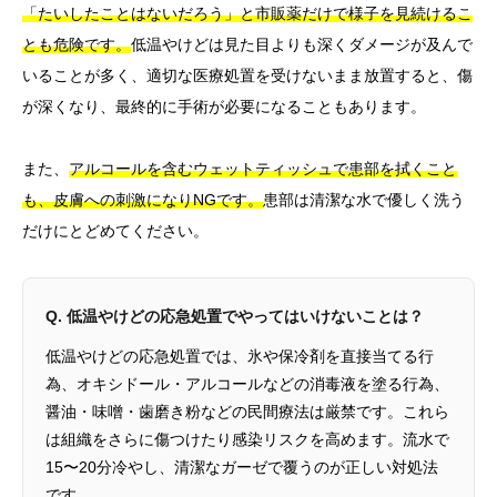
「たいしたことはないだろう」と市販薬だけで様子を見続けるこ
とも危険です。
低温やけどは見た目よりも深くダメージが及んで
いることが多く、適切な医療処置を受けないまま放置すると、傷
が深くなり、最終的に手術が必要になることもあります。
また、
アルコールを含むウェットティッシュで患部を拭くこと
も、皮膚への刺激になりNGです。
患部は清潔な水で優しく洗う
だけにとどめてください。
Q. 低温やけどの応急処置でやってはいけないことは？
低温やけどの応急処置では、氷や保冷剤を直接当てる行
為、オキシドール・アルコールなどの消毒液を塗る行為、
醤油・味噌・歯磨き粉などの民間療法は厳禁です。これら
は組織をさらに傷つけたり感染リスクを高めます。流水で
15〜20分冷やし、清潔なガーゼで覆うのが正しい対処法
です。