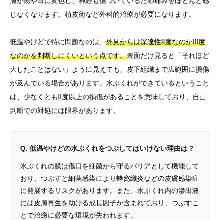
膚が黒や白に変色し、神経も傷ついているため痛みをほとんど感
じなくなります。植皮術など外科的治療が必要になります。
低温やけどで特に問題なのは、
外見からは深達性II度なのかIII度
なのかを判断しにくいという点です。
表面だけ見ると「それほど
大したことはない」ように見えても、皮下組織まで広範囲に損傷
が及んでいる場合があります。水ぶくれができているということ
は、少なくともII度以上の損傷があることを意味しており、自己
判断での対処には限界があります。
Q. 低温やけどの水ぶくれをつぶしてはいけない理由は？
水ぶくれの膜は傷口を細菌から守るバリアとして機能して
おり、つぶすと細菌感染により蜂窩織炎などの皮膚感染症
に発展するリスクがあります。また、水ぶくれ内の滲出液
には皮膚再生を助ける成長因子が含まれており、つぶすこ
とで治癒に必要な環境が失われます。