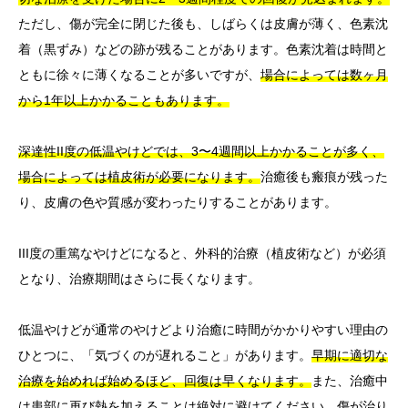
ただし、傷が完全に閉じた後も、しばらくは皮膚が薄く、色素沈
着（黒ずみ）などの跡が残ることがあります。色素沈着は時間と
ともに徐々に薄くなることが多いですが、
場合によっては数ヶ月
から1年以上かかることもあります。
深達性II度の低温やけどでは、3〜4週間以上かかることが多く、
場合によっては植皮術が必要になります。
治癒後も瘢痕が残った
り、皮膚の色や質感が変わったりすることがあります。
III度の重篤なやけどになると、外科的治療（植皮術など）が必須
となり、治療期間はさらに長くなります。
低温やけどが通常のやけどより治癒に時間がかかりやすい理由の
ひとつに、「気づくのが遅れること」があります。
早期に適切な
治療を始めれば始めるほど、回復は早くなります。
また、治癒中
は患部に再び熱を加えることは絶対に避けてください。傷が治り