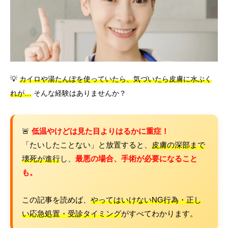
言語
简体中文
한국어
日本語
Español
English
💡
カイロや湯たんぽを使っていたら、気づいたら皮膚に水ぶく
れが…
そんな経験はありませんか？
🚨
低温やけどは見た目よりはるかに重症！
「たいしたことない」と放置すると、
皮膚の深部まで
壊死が進行
し、
最悪の場合、手術が必要になること
も。
この記事を読めば、
やってはいけないNG行為・正し
い応急処置・受診タイミング
がすべてわかります。