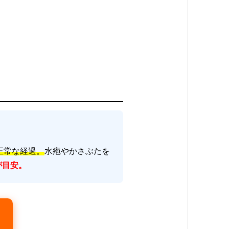
正常な経過。
水疱やかさぶたを
が目安。