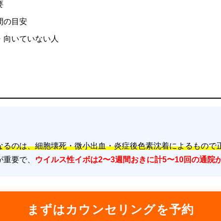
要
間の目安
・向いていない人
なるのは、細胞壊死・微小出血・炎症後色素沈着によるもので
が重要で、
ウイルス性イボは2〜3週間おきに計5〜10回の通院
まずはカウンセリングを予約