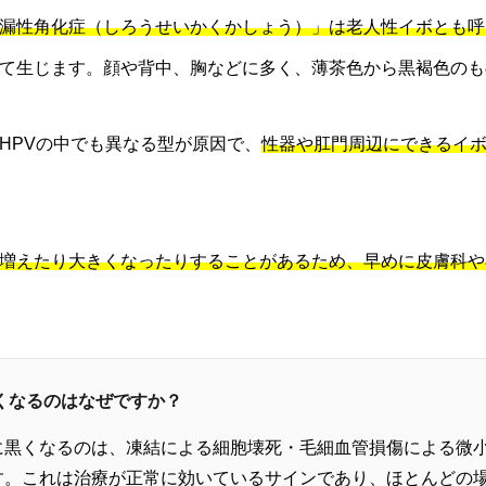
漏性角化症（しろうせいかくかしょう）」は老人性イボとも呼
て生じます。顔や背中、胸などに多く、薄茶色から黒褐色のも
HPVの中でも異なる型が原因で、
性器や肛門周辺にできるイ
増えたり大きくなったりすることがあるため、早めに皮膚科や
黒くなるのはなぜですか？
に黒くなるのは、凍結による細胞壊死・毛細血管損傷による微小
す。これは治療が正常に効いているサインであり、ほとんどの