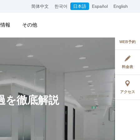
简体中文
한국어
日本語
Español
English
用情報
その他
WEB予約
料金表
アクセス
過を徹底解説