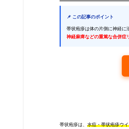
📌 この記事のポイント
帯状疱疹は体の片側に神経に
神経麻痺などの重篤な合併症
帯状疱疹は、
水痘・帯状疱疹ウイルス（V