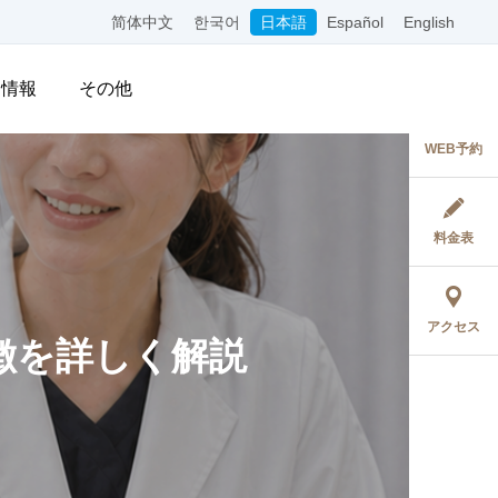
简体中文
한국어
日本語
Español
English
用情報
その他
WEB予約
料金表
アクセス
徴を詳しく解説