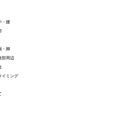
中・腰
部
腕・脚
陰部周辺
は
タイミング
て