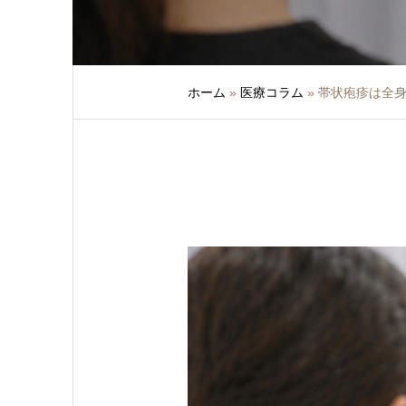
ホーム
»
医療コラム
»
帯状疱疹は全