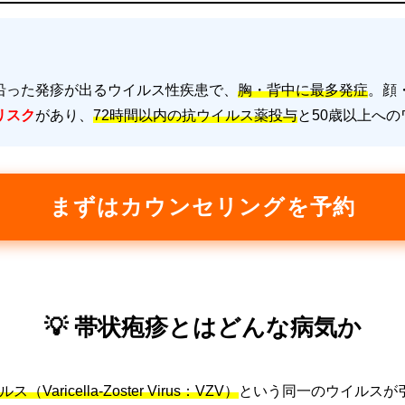
沿った発疹が出るウイルス性疾患で、
胸・背中に最多発症
。顔
リスク
があり、
72時間以内の抗ウイルス薬投与
と50歳以上へ
まずはカウンセリングを予約
💡 帯状疱疹とはどんな病気か
aricella-Zoster Virus：VZV）
という同一のウイルスが