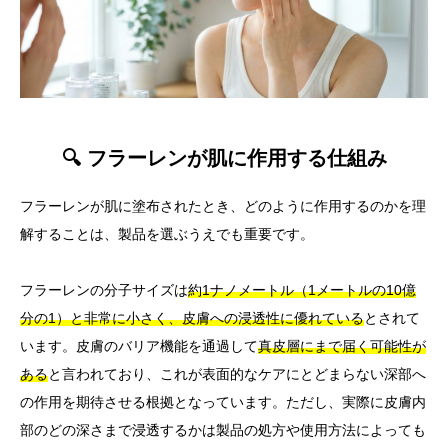
🔍 フラーレンが肌に作用する仕組み
フラーレンが肌に塗布されたとき、どのように作用するのかを理
解することは、製品を選ぶうえでも重要です。
フラーレンの分子サイズは
約1ナノメートル（1メートルの10億
分の1）と非常に小さく、皮膚への浸透性に優れている
とされて
います。皮膚のバリア機能を通過して
真皮層にまで届く可能性が
ある
と言われており、これが表面的なケアにとどまらない深部へ
の作用を期待させる根拠となっています。ただし、実際に皮膚内
部のどの深さまで浸透するかは製品の処方や使用方法によっても