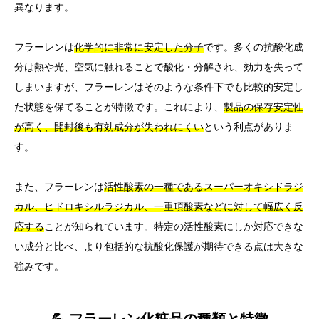
異なります。
フラーレンは
化学的に非常に安定した分子
です。多くの抗酸化成
分は熱や光、空気に触れることで酸化・分解され、効力を失って
しまいますが、フラーレンはそのような条件下でも比較的安定し
た状態を保てることが特徴です。これにより、
製品の保存安定性
が高く、開封後も有効成分が失われにくい
という利点がありま
す。
また、フラーレンは
活性酸素の一種であるスーパーオキシドラジ
カル、ヒドロキシルラジカル、一重項酸素などに対して幅広く反
応する
ことが知られています。特定の活性酸素にしか対応できな
い成分と比べ、より包括的な抗酸化保護が期待できる点は大きな
強みです。
💪 フラーレン化粧品の種類と特徴