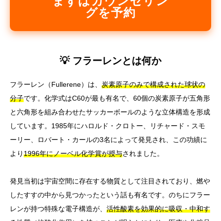
まずはカウンセリン
グを予約
💡 フラーレンとは何か
フラーレン（Fullerene）は、
炭素原子のみで構成された球状の
分子
です。化学式はC60が最も有名で、60個の炭素原子が五角形
と六角形を組み合わせたサッカーボールのような立体構造を形成
しています。1985年にハロルド・クロトー、リチャード・スモ
ーリー、ロバート・カールの3名によって発見され、この功績に
より
1996年にノーベル化学賞が授与
されました。
発見当初は宇宙空間に存在する物質として注目されており、燃や
したすすの中から見つかったという話も有名です。のちにフラー
レンが持つ特殊な電子構造が、
活性酸素を効果的に吸収・中和す