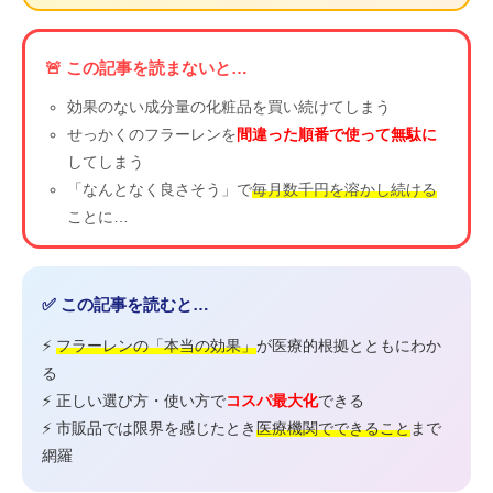
🚨 この記事を読まないと…
効果のない成分量の化粧品を買い続けてしまう
せっかくのフラーレンを
間違った順番で使って無駄に
してしまう
「なんとなく良さそう」で
毎月数千円を溶かし続ける
ことに…
✅ この記事を読むと…
⚡
フラーレンの「本当の効果」
が医療的根拠とともにわか
る
⚡ 正しい選び方・使い方で
コスパ最大化
できる
⚡ 市販品では限界を感じたとき
医療機関でできること
まで
網羅