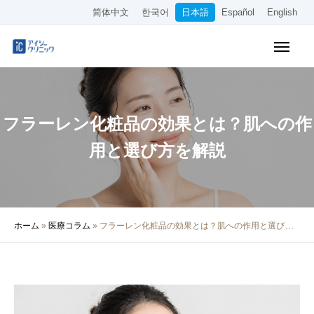
简体中文
한국어
日本語
Español
English
WEB予約
料金表
アクセス
フラーレン化粧品の効果とは？肌への作
クリニック紹介
用と選び方を解説
診療内容
院長・医師の紹介
ホーム
»
医療コラム
»
フラーレン化粧品の効果とは？肌への作用と選び方を解説
医療コラム
採用情報
その他