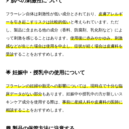
⚡ 肌への刺激性について
フラーレン自体は刺激性が低い成分とされており、
皮膚アレルギ
ーを引き起こすリスクは比較的低い
と考えられています。ただ
し、製品に含まれる他の成分（香料、防腐剤、乳化剤など）によ
って刺激を感じることはあります。
使用後に赤みやかゆみ、刺激
感などが生じた場合は使用を中止し、症状が続く場合は皮膚科を
受診
することをおすすめします。
🌟 妊娠中・授乳中の使用について
フラーレンの妊婦や胎児への影響については、現時点で十分な臨
床データがない部分
もあります。妊娠中や授乳中の方が新しいス
キンケア成分を使用する際は、
事前に産婦人科や皮膚科の医師に
相談すること
をおすすめします。
💬 製品の保管方法に注意する