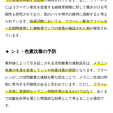
ワの形成を抑制する効果
が期待されています。また、フラーレン
にはコラーゲン産生を促進する線維芽細胞に対して働きかける可
能性も研究されており、肌のハリや弾力の維持に貢献すると考え
られています。
臨床試験においても、フラーレン配合クリームを
一定期間使用した被験者でシワの改善が確認された例
が報告され
ています。
🔸 シミ・色素沈着の予防
紫外線によって引き起こされる活性酸素の連鎖反応は、
メラニン
色素の生成を促進してシミや色素沈着の原因
となります。フラー
レンがこの活性酸素の連鎖を断ち切ることで、メラニン生成の抑
制に寄与する可能性があると言われています。ただし、
フラーレ
ン自体に直接的なメラニン抑制作用があるわけではなく
、あくま
で抗酸化作用を通じた間接的な効果として考えることが適切で
す。