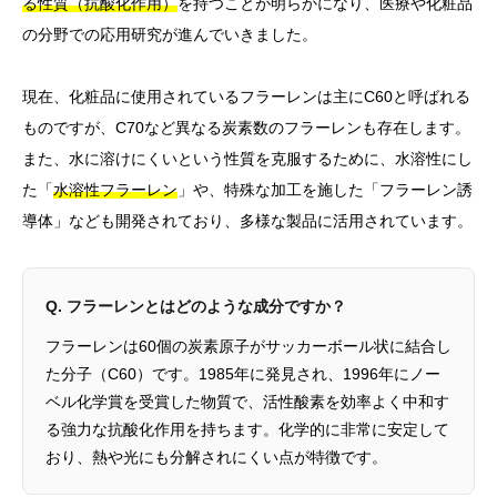
る性質（抗酸化作用）
を持つことが明らかになり、医療や化粧品
の分野での応用研究が進んでいきました。
現在、化粧品に使用されているフラーレンは主にC60と呼ばれる
ものですが、C70など異なる炭素数のフラーレンも存在します。
また、水に溶けにくいという性質を克服するために、水溶性にし
た「
水溶性フラーレン
」や、特殊な加工を施した「フラーレン誘
導体」なども開発されており、多様な製品に活用されています。
Q. フラーレンとはどのような成分ですか？
フラーレンは60個の炭素原子がサッカーボール状に結合し
た分子（C60）です。1985年に発見され、1996年にノー
ベル化学賞を受賞した物質で、活性酸素を効率よく中和す
る強力な抗酸化作用を持ちます。化学的に非常に安定して
おり、熱や光にも分解されにくい点が特徴です。