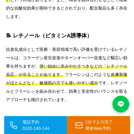
的な抗酸化効果が期待できるとされており、配合製品も多く存在
します。
📝 レチノール（ビタミンA誘導体）
抗老化成分として医療・美容領域で高い評価を受けているレチノ
ールは、コラーゲン産生促進やターンオーバー促進など幅広い効
果を持ちますが、
使い始めに赤みやかさつきなどの「レチノール
反応」が出ることがあります。
フラーレンはこのような
皮膚刺激
がほとんどなく、敏感肌の方でも使いやすい成分
です。レチノー
ルとフラーレンを組み合わせて、効果と安全性のバランスを取る
アプローチも検討されています。
🔸 ビタミンE（トコフェロール）
電話予約
1分で入力完了
0120-140-144
簡単Web予約
油溶性の抗酸化成分で、
細胞膜の脂質を酸化から守る効果
があり