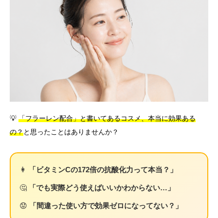
言語
简体中文
한국어
日本語
Español
English
💡
「フラーレン配合」と書いてあるコスメ、本当に効果ある
の？
と思ったことはありませんか？
👩
「ビタミンCの172倍の抗酸化力って本当？」
🤔
「でも実際どう使えばいいかわからない…」
😟
「間違った使い方で効果ゼロになってない？」