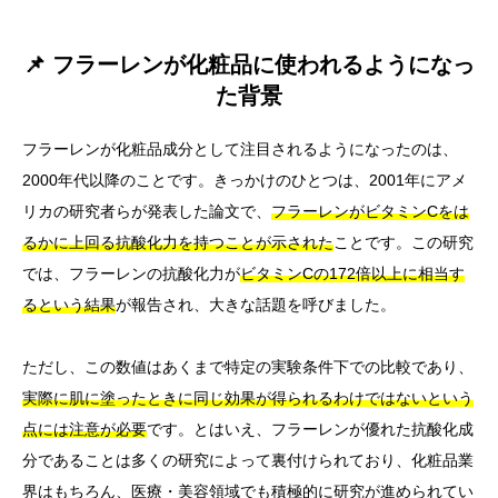
📌 フラーレンが化粧品に使われるようになっ
た背景
フラーレンが化粧品成分として注目されるようになったのは、
2000年代以降のことです。きっかけのひとつは、2001年にアメ
リカの研究者らが発表した論文で、
フラーレンがビタミンCをは
るかに上回る抗酸化力を持つことが示された
ことです。この研究
では、フラーレンの抗酸化力が
ビタミンCの172倍以上に相当す
るという結果
が報告され、大きな話題を呼びました。
ただし、この数値はあくまで特定の実験条件下での比較であり、
実際に肌に塗ったときに同じ効果が得られるわけではないという
点には注意が必要
です。とはいえ、フラーレンが優れた抗酸化成
分であることは多くの研究によって裏付けられており、化粧品業
界はもちろん、医療・美容領域でも積極的に研究が進められてい