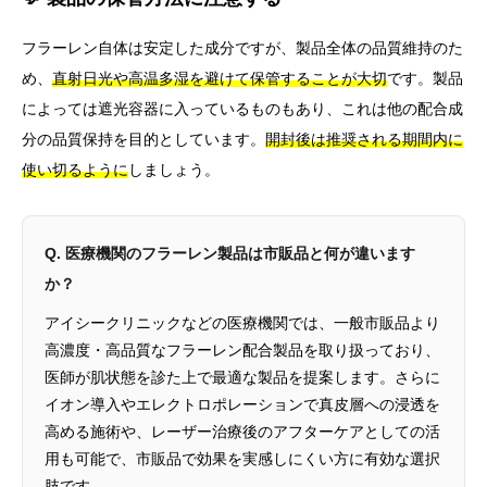
フラーレン自体は安定した成分ですが、製品全体の品質維持のた
め、
直射日光や高温多湿を避けて保管することが大切
です。製品
によっては遮光容器に入っているものもあり、これは他の配合成
分の品質保持を目的としています。
開封後は推奨される期間内に
使い切るように
しましょう。
Q. 医療機関のフラーレン製品は市販品と何が違います
か？
アイシークリニックなどの医療機関では、一般市販品より
高濃度・高品質なフラーレン配合製品を取り扱っており、
医師が肌状態を診た上で最適な製品を提案します。さらに
イオン導入やエレクトロポレーションで真皮層への浸透を
高める施術や、レーザー治療後のアフターケアとしての活
用も可能で、市販品で効果を実感しにくい方に有効な選択
肢です。