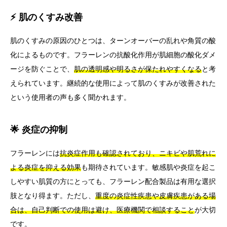
⚡ 肌のくすみ改善
肌のくすみの原因のひとつは、ターンオーバーの乱れや角質の酸
化によるものです。フラーレンの抗酸化作用が肌細胞の酸化ダメ
ージを防ぐことで、
肌の透明感や明るさが保たれやすくなる
と考
えられています。継続的な使用によって肌のくすみが改善された
という使用者の声も多く聞かれます。
🌟 炎症の抑制
フラーレンには
抗炎症作用も確認されており、ニキビや肌荒れに
よる炎症を抑える効果
も期待されています。敏感肌や炎症を起こ
しやすい肌質の方にとっても、フラーレン配合製品は有用な選択
肢となり得ます。ただし、
重度の炎症性疾患や皮膚疾患がある場
合は、自己判断での使用は避け、医療機関で相談すること
が大切
です。