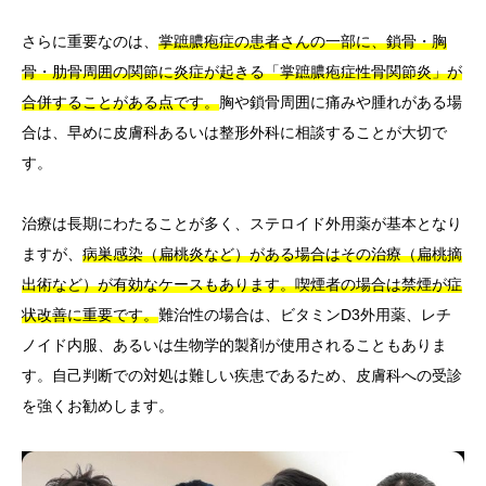
さらに重要なのは、
掌蹠膿疱症の患者さんの一部に、鎖骨・胸
骨・肋骨周囲の関節に炎症が起きる「掌蹠膿疱症性骨関節炎」が
合併することがある点です。
胸や鎖骨周囲に痛みや腫れがある場
合は、早めに皮膚科あるいは整形外科に相談することが大切で
す。
治療は長期にわたることが多く、ステロイド外用薬が基本となり
ますが、
病巣感染（扁桃炎など）がある場合はその治療（扁桃摘
出術など）が有効なケースもあります。
喫煙者の場合は禁煙が症
状改善に重要です。
難治性の場合は、ビタミンD3外用薬、レチ
ノイド内服、あるいは生物学的製剤が使用されることもありま
す。自己判断での対処は難しい疾患であるため、皮膚科への受診
を強くお勧めします。