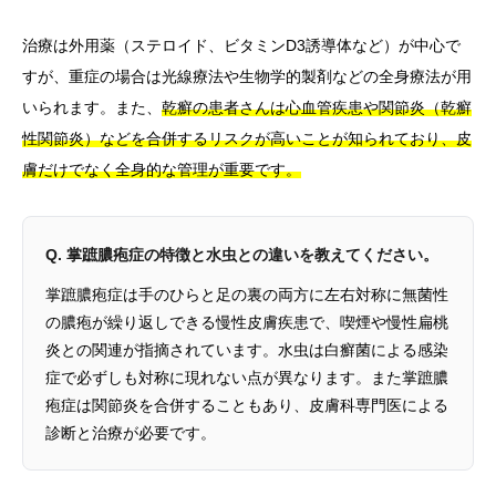
治療は外用薬（ステロイド、ビタミンD3誘導体など）が中心で
すが、重症の場合は光線療法や生物学的製剤などの全身療法が用
いられます。また、
乾癬の患者さんは心血管疾患や関節炎（乾癬
性関節炎）などを合併するリスクが高いことが知られており、皮
膚だけでなく全身的な管理が重要です。
Q. 掌蹠膿疱症の特徴と水虫との違いを教えてください。
掌蹠膿疱症は手のひらと足の裏の両方に左右対称に無菌性
の膿疱が繰り返しできる慢性皮膚疾患で、喫煙や慢性扁桃
炎との関連が指摘されています。水虫は白癬菌による感染
症で必ずしも対称に現れない点が異なります。また掌蹠膿
疱症は関節炎を合併することもあり、皮膚科専門医による
診断と治療が必要です。