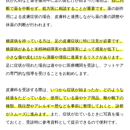
抗がん剤など薬を服用中に足の皮むけが始まった場合は、
自己判
断で薬を中断せず、処方医に相談することが重要です。
薬の副作
用による皮膚症状の場合、皮膚科と連携しながら薬の量の調整や
休薬の判断が行われます。
糖尿病を持っている方は、足の皮膚症状に特に注意が必要です。
糖尿病があると末梢神経障害や血流障害によって感覚が低下し、
小さな傷や皮むけから潰瘍や壊疽に進展するリスクがあります。
足に症状が現れた場合は速やかに医療機関を受診し、フットケア
の専門的な指導を受けることをお勧めします。
皮膚科を受診する際は、
いつから症状が始まったか、どのような
経過をたどっているか、使用している薬やケア用品、靴や靴下の
種類、既往歴やアレルギー歴などを事前に整理しておくと、診察
がスムーズに進みます。
また、症状が出ているときに写真を撮っ
ておくと、受診時に参考資料として提示できるので便利です。