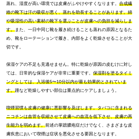
蒸れ、湿度が高い環境では皮膚がふやけやすくなります。
合成繊
維の靴下は汗の吸収が悪く、蒸れを助長することがあります。綿
や吸湿性の高い素材の靴下を選ぶことが皮膚への負担を減らしま
す。
また、一日中同じ靴を履き続けることも蒸れの原因となるた
め、靴をローテーションで履き、内部をよく乾燥させることが大
切です。
保湿ケアの不足も見逃せません。特に乾燥が原因の皮むけに対し
ては、日常的な保湿ケアが非常に重要です。
保湿剤を塗るタイミ
ングとしては、入浴後5〜10分以内が最も効果的とされていま
す。
踵など乾燥しやすい部位は重点的にケアしましょう。
喫煙習慣も皮膚の健康に悪影響を及ぼします。タバコに含まれる
ニコチンは血管を収縮させて皮膚への血流を低下させ、皮膚の再
生能力を弱めます。
前述の掌蹠膿疱症だけでなく、さまざまな皮
膚疾患において喫煙は症状を悪化させる要因となります。