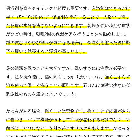
保湿剤を塗るタイミングと頻度も重要です。
入浴後はできるだけ
早く（5〜10分以内に）保湿剤を塗布することで、入浴中に潤っ
た皮膚の水分を逃さないようにできます。
乾燥が強い時期や症状
がひどい時は、朝晩2回の保湿ケアを行うことをお勧めします。
踵の皮むけやひび割れが気になる場合は、保湿剤を塗った後に靴
下を履いて就寝すると浸透が高まります。
足の清潔を保つことも大切ですが、洗いすぎには注意が必要で
す。足を洗う際は、指の間もしっかり洗いつつも、
強くこすらず
泡を使って優しく洗うことが原則です。
石けんは刺激の少ない低
刺激性のものを選ぶとよいでしょう。
かゆみがある場合、
掻くことは禁物です。掻くことで皮膚がさら
に傷つき、バリア機能が低下して症状が悪化するだけでなく、細
菌感染（とびひなど）を引き起こすリスクもあります。
かゆみを
抑えるために冷やすことは一時的な対策として有効です。市販の