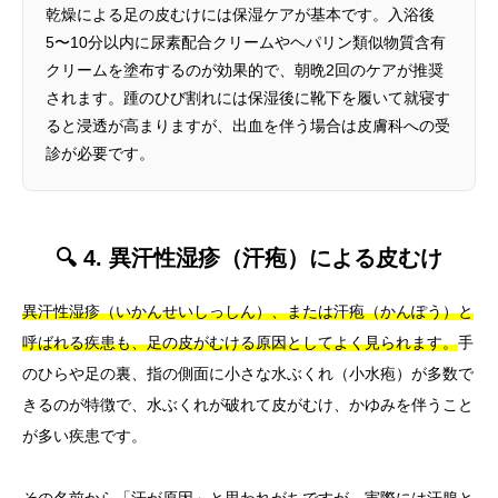
乾燥による足の皮むけには保湿ケアが基本です。入浴後
5〜10分以内に尿素配合クリームやヘパリン類似物質含有
クリームを塗布するのが効果的で、朝晩2回のケアが推奨
されます。踵のひび割れには保湿後に靴下を履いて就寝す
ると浸透が高まりますが、出血を伴う場合は皮膚科への受
診が必要です。
🔍 4. 異汗性湿疹（汗疱）による皮むけ
異汗性湿疹（いかんせいしっしん）、または汗疱（かんぽう）と
呼ばれる疾患も、足の皮がむける原因としてよく見られます。
手
のひらや足の裏、指の側面に小さな水ぶくれ（小水疱）が多数で
きるのが特徴で、水ぶくれが破れて皮がむけ、かゆみを伴うこと
が多い疾患です。