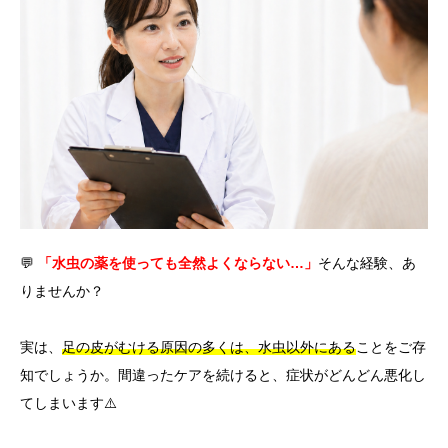
言語
简体中文
한국어
日本語
Español
English
💬
「水虫の薬を使っても全然よくならない…」
そんな経験、あ
りませんか？
実は、
足の皮がむける原因の多くは、水虫以外にある
ことをご存
知でしょうか。間違ったケアを続けると、症状がどんどん悪化し
てしまいます⚠️