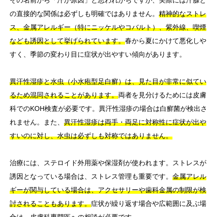
その名前から「汗が原因」と思われがちですが、実際には汗腺と
の直接的な関係は必ずしも明確ではありません。
精神的なストレ
ス、金属アレルギー（特にニッケルやコバルト）、紫外線、喫煙
なども誘因として挙げられています。
春から夏にかけて悪化しや
すく、季節の変わり目に症状が出やすい傾向があります。
異汗性湿疹と水虫（小水疱型足白癬）は、見た目が非常に似てい
るため混同されることがあります。
両者を見分けるためには皮膚
科でのKOH検査が必要です。異汗性湿疹の場合は白癬菌が検出さ
れません。また、
異汗性湿疹は両手・両足に対称性に症状が出や
すいのに対し、水虫は必ずしも対称ではありません。
治療には、ステロイド外用薬や保湿剤が使われます。ストレスが
誘因となっている場合は、ストレス管理も重要です。
金属アレル
ギーが関与している場合は、アクセサリーや歯科金属の制限が検
討されることもあります。
症状が繰り返す場合や広範囲に及ぶ場