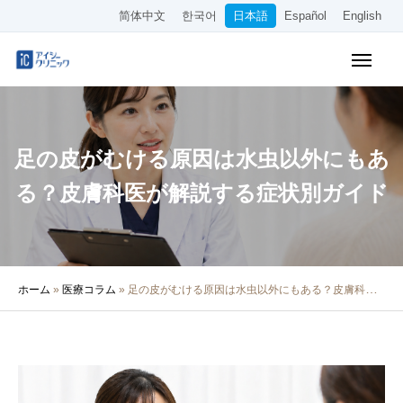
简体中文
한국어
日本語
Español
English
WEB予約
料金表
アクセス
足の皮がむける原因は水虫以外にもあ
クリニック紹介
る？皮膚科医が解説する症状別ガイド
診療内容
院長・医師の紹介
ホーム
»
医療コラム
»
足の皮がむける原因は水虫以外にもある？皮膚科医が解説する症状別ガイド
医療コラム
採用情報
その他