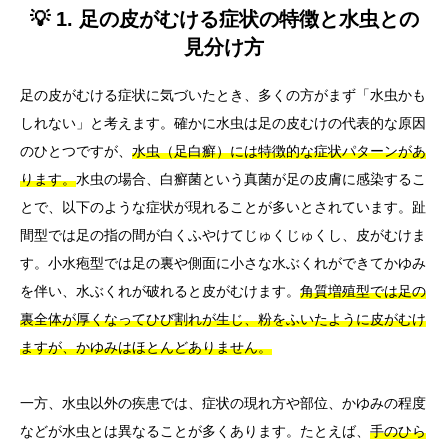
💡 1. 足の皮がむける症状の特徴と水虫との
見分け方
足の皮がむける症状に気づいたとき、多くの方がまず「水虫かも
しれない」と考えます。確かに水虫は足の皮むけの代表的な原因
のひとつですが、
水虫（足白癬）には特徴的な症状パターンがあ
ります。
水虫の場合、白癬菌という真菌が足の皮膚に感染するこ
とで、以下のような症状が現れることが多いとされています。趾
間型では足の指の間が白くふやけてじゅくじゅくし、皮がむけま
す。小水疱型では足の裏や側面に小さな水ぶくれができてかゆみ
を伴い、水ぶくれが破れると皮がむけます。
角質増殖型では足の
裏全体が厚くなってひび割れが生じ、粉をふいたように皮がむけ
ますが、かゆみはほとんどありません。
一方、水虫以外の疾患では、症状の現れ方や部位、かゆみの程度
などが水虫とは異なることが多くあります。たとえば、
手のひら