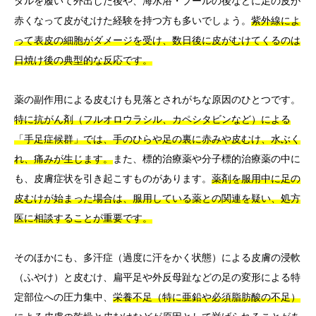
ダルを履いて外出した後や、海水浴・プールの後などに足の皮が
赤くなって皮がむけた経験を持つ方も多いでしょう。
紫外線によ
って表皮の細胞がダメージを受け、数日後に皮がむけてくるのは
日焼け後の典型的な反応です。
薬の副作用による皮むけも見落とされがちな原因のひとつです。
特に抗がん剤（フルオロウラシル、カペシタビンなど）による
「手足症候群」では、手のひらや足の裏に赤みや皮むけ、水ぶく
れ、痛みが生じます。
また、標的治療薬や分子標的治療薬の中に
も、皮膚症状を引き起こすものがあります。
薬剤を服用中に足の
皮むけが始まった場合は、服用している薬との関連を疑い、処方
医に相談することが重要です。
そのほかにも、多汗症（過度に汗をかく状態）による皮膚の浸軟
（ふやけ）と皮むけ、扁平足や外反母趾などの足の変形による特
定部位への圧力集中、
栄養不足（特に亜鉛や必須脂肪酸の不足）