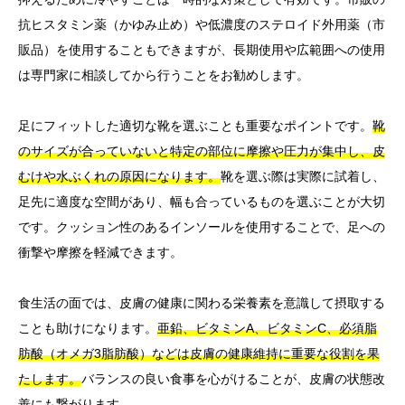
抗ヒスタミン薬（かゆみ止め）や低濃度のステロイド外用薬（市
販品）を使用することもできますが、長期使用や広範囲への使用
は専門家に相談してから行うことをお勧めします。
足にフィットした適切な靴を選ぶことも重要なポイントです。
靴
のサイズが合っていないと特定の部位に摩擦や圧力が集中し、皮
むけや水ぶくれの原因になります。
靴を選ぶ際は実際に試着し、
足先に適度な空間があり、幅も合っているものを選ぶことが大切
です。クッション性のあるインソールを使用することで、足への
衝撃や摩擦を軽減できます。
食生活の面では、皮膚の健康に関わる栄養素を意識して摂取する
ことも助けになります。
亜鉛、ビタミンA、ビタミンC、必須脂
肪酸（オメガ3脂肪酸）などは皮膚の健康維持に重要な役割を果
たします。
バランスの良い食事を心がけることが、皮膚の状態改
善にも繋がります。