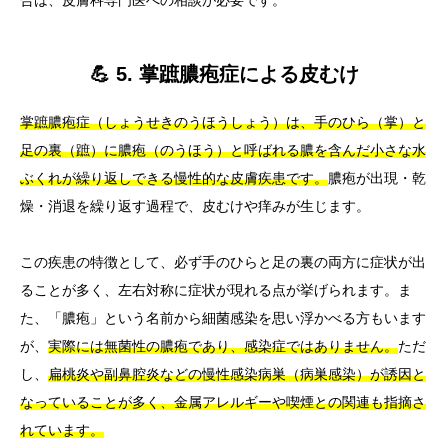
合は、皮膚科専門医への相談が必要です。
💪 5. 掌蹠膿疱症による皮むけ
掌蹠膿疱症（しょうせきのうほうしょう）は、手のひら（掌）と
足の裏（蹠）に膿疱（のうほう）と呼ばれる膿を含んだ小さな水
ぶくれが繰り返しできる慢性的な皮膚疾患です。
膿疱が出現・乾
燥・消退を繰り返す過程で、皮むけや痒みが生じます。
この疾患の特徴として、必ず手のひらと足の裏の両方に症状が出
ることが多く、左右対称に症状が現れる点が挙げられます。ま
た、「膿疱」という名前から細菌感染を思い浮かべる方もいます
が、
実際には無菌性の膿疱であり、感染症ではありません。
ただ
し、
扁桃炎や副鼻腔炎などの慢性感染病巣（病巣感染）が誘因と
なっていることが多く、金属アレルギーや喫煙との関連も指摘さ
れています。