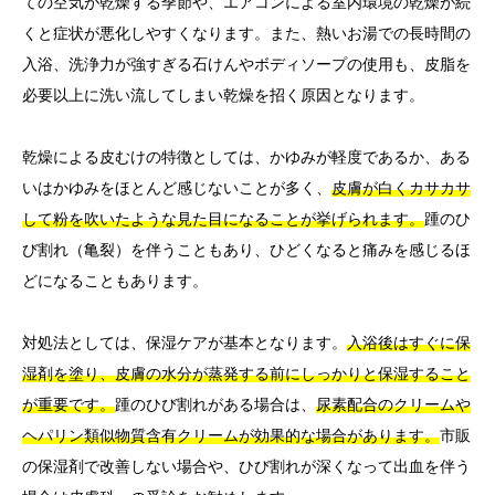
ての空気が乾燥する季節や、エアコンによる室内環境の乾燥が続
くと症状が悪化しやすくなります。また、熱いお湯での長時間の
入浴、洗浄力が強すぎる石けんやボディソープの使用も、皮脂を
必要以上に洗い流してしまい乾燥を招く原因となります。
乾燥による皮むけの特徴としては、かゆみが軽度であるか、ある
いはかゆみをほとんど感じないことが多く、
皮膚が白くカサカサ
して粉を吹いたような見た目になることが挙げられます。
踵のひ
び割れ（亀裂）を伴うこともあり、ひどくなると痛みを感じるほ
どになることもあります。
対処法としては、保湿ケアが基本となります。
入浴後はすぐに保
湿剤を塗り、皮膚の水分が蒸発する前にしっかりと保湿すること
が重要です。
踵のひび割れがある場合は、
尿素配合のクリームや
ヘパリン類似物質含有クリームが効果的な場合があります。
市販
の保湿剤で改善しない場合や、ひび割れが深くなって出血を伴う