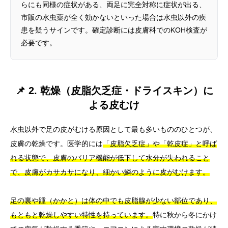
らにも同様の症状がある、両足に完全対称に症状が出る、
市販の水虫薬が全く効かないといった場合は水虫以外の疾
患を疑うサインです。確定診断には皮膚科でのKOH検査が
必要です。
📌 2. 乾燥（皮脂欠乏症・ドライスキン）に
よる皮むけ
水虫以外で足の皮がむける原因として最も多いもののひとつが、
皮膚の乾燥です。医学的には
「皮脂欠乏症」や「乾皮症」と呼ば
れる状態で、皮膚のバリア機能が低下して水分が失われること
で、皮膚がカサカサになり、細かい鱗のように皮がむけます。
足の裏や踵（かかと）は体の中でも皮脂腺が少ない部位であり、
もともと乾燥しやすい特性を持っています。
特に秋から冬にかけ