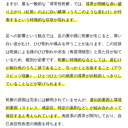
ますが、最も一般的な「尋常性乾癬」では、
境界が明瞭な赤い盛
り上がり（紅斑）の上に白い鱗屑（うろこのような皮むけ）が付
着するという特徴的な症状が現れます。
足への影響という観点では、足の裏や踵に乾癬が生じると、厚い
白い皮がむけ、ひび割れや痛みを伴うことがあります。この症状
は乾燥による踵のひび割れや水虫（角質増殖型）と見た目が似て
いるため、鑑別が必要です。
乾癬に特徴的な点としては、皮むけ
が銀白色のうろこ状であること、引っかくと出血すること（アウ
スピッツ現象）、ひとつひとつの病変の境界が比較的くっきりし
ていることなどが挙げられます。
乾癬の原因は完全には解明されていませんが、
遺伝的要因と環境
的要因（ストレス、感染症、特定の薬剤など）が組み合わさって
発症すると考えられています。
免疫系の異常が関与しており、自
己炎症性疾患の側面を持ちます。