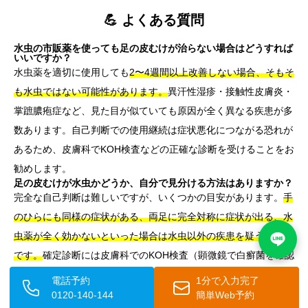
💪 よくある質問
水虫の市販薬を使っても足の皮むけが治らない場合はどうすれば
いいですか？
水虫薬を適切に使用しても
2〜4週間以上改善しない場合、そもそ
も水虫ではない可能性があります。
異汗性湿疹・接触性皮膚炎・
掌蹠膿疱症など、見た目が似ていても原因が全く異なる疾患が多
数あります。自己判断での使用継続は症状悪化につながる恐れが
あるため、皮膚科でKOH検査などの正確な診断を受けることをお
勧めします。
足の皮むけが水虫かどうか、自分で見分ける方法はありますか？
完全な自己判断は難しいですが、いくつかの目安があります。
手
のひらにも同様の症状がある、両足に完全対称に症状が出る、水
虫薬が全く効かないといった場合は水虫以外の疾患を疑うサイン
です。
確定診断には皮膚科でのKOH検査（顕微鏡で白癬菌を確認
する検査）が必要です。市販の水虫チェッカーは参考程度にとど
電話予約
1分で入力完了
めましょう。
0120-140-144
簡単Web予約