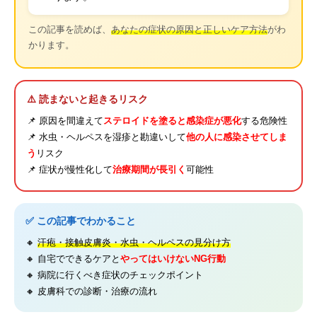
この記事を読めば、
あなたの症状の原因と正しいケア方法
がわ
かります。
⚠️ 読まないと起きるリスク
📌 原因を間違えて
ステロイドを塗ると感染症が悪化
する危険性
📌 水虫・ヘルペスを湿疹と勘違いして
他の人に感染させてしま
う
リスク
📌 症状が慢性化して
治療期間が長引く
可能性
✅ この記事でわかること
🔸
汗疱・接触皮膚炎・水虫・ヘルペスの見分け方
🔸 自宅でできるケアと
やってはいけないNG行動
🔸 病院に行くべき症状のチェックポイント
🔸 皮膚科での診断・治療の流れ