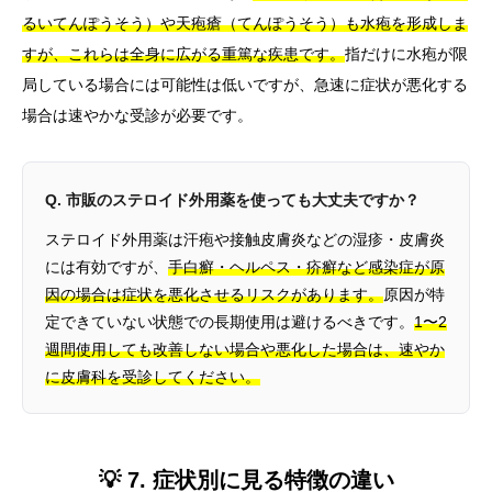
るいてんぽうそう）や天疱瘡（てんぽうそう）も水疱を形成しま
すが、これらは全身に広がる重篤な疾患です。
指だけに水疱が限
局している場合には可能性は低いですが、急速に症状が悪化する
場合は速やかな受診が必要です。
Q. 市販のステロイド外用薬を使っても大丈夫ですか？
ステロイド外用薬は汗疱や接触皮膚炎などの湿疹・皮膚炎
には有効ですが、
手白癬・ヘルペス・疥癬など感染症が原
因の場合は症状を悪化させるリスクがあります。
原因が特
定できていない状態での長期使用は避けるべきです。
1〜2
週間使用しても改善しない場合や悪化した場合は、速やか
に皮膚科を受診してください。
💡 7. 症状別に見る特徴の違い