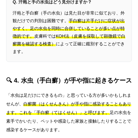
Q. 汗疱と手の水虫はどう見分けますか？
汗疱と手白癬（手の水虫）は見た目が非常に似ており、外
観だけでの判別は困難です。
手白癬は片手だけに症状が出
やすく、足の水虫を同時に合併していることが多い点が特
徴的です。
皮膚科では
KOH法（皮膚を採取して顕微鏡で白
癬菌を確認する検査）
によって正確に鑑別することができ
ます。
🔍 4. 水虫（手白癬）が手や指に起きるケース
「水虫は足だけにできるもの」と思っている方が多いかもしれま
せんが、
白癬菌（はくせんきん）が手や指に感染することもあり
ます。これを「手白癬（てはくせん）」と呼びます。
足の水虫を
素手でかいたり、ペットや感染した家族と接触したりすることで
感染するケースがあります。