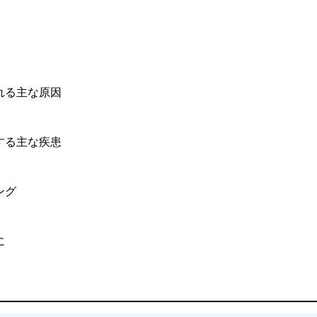
れる主な原因
する主な疾患
ング
に