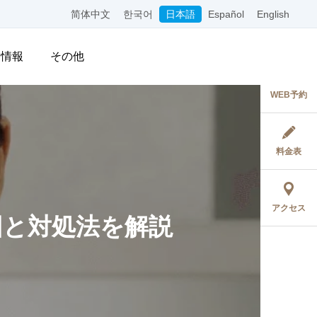
简体中文
한국어
日本語
Español
English
用情報
その他
WEB予約
料金表
アクセス
因と対処法を解説