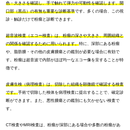
色・大きさを確認し、手で触れて弾力や可動性を確認します。開
口部（黒点）の有無も重要な診断基準
です。多くの場合、この視
診・触診だけで粉瘤と診断できます。
超音波検査（エコー検査）は、粉瘤の深さや大きさ、周囲組織と
の関係を確認するために用いられます。
特に、深部にある粉瘤
や、脂肪腫・その他の皮膚腫瘍との鑑別が必要な場合に有効で
す。粉瘤は超音波で内部がほぼ均一なエコー像を呈することが特
徴です。
皮膚生検（病理検査）は、切除した組織を顕微鏡で確認する検査
です。
手術で切除した検体を病理検査に提出することで、確定診
断ができます。また、悪性腫瘍との鑑別にも欠かせない検査で
す。
CT検査やMRI検査は、粉瘤が深部にある場合や多数の粉瘤があ