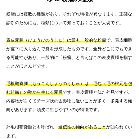
粉瘤には複数の種類があり、それぞれ特徴が異なります。正確な
診断のためにも、種類について知っておくことが大切です。
表皮嚢腫（ひょうひのうしゅ）は最も一般的な粉瘤
で、表皮細胞
が皮下に入り込んで袋を形成したものです。全身どこにでもでき
る可能性があり、一般的に「粉瘤」と言えばこの表皮嚢腫を指す
ことがほとんどです。
毛根鞘嚢腫（もうこんしょうのうしゅ）は、毛包（毛の根元を包
む組織）の鞘から生じる嚢腫
です。表皮嚢腫と似た外見ですが、
内容物が白くてチーズ状の固形物に近いことが多く、多発する傾
向があります。頭皮に生じやすいのが特徴です。
外毛根鞘嚢腫とも呼ばれ、
遺伝性の傾向があること
が知られてい
ます。