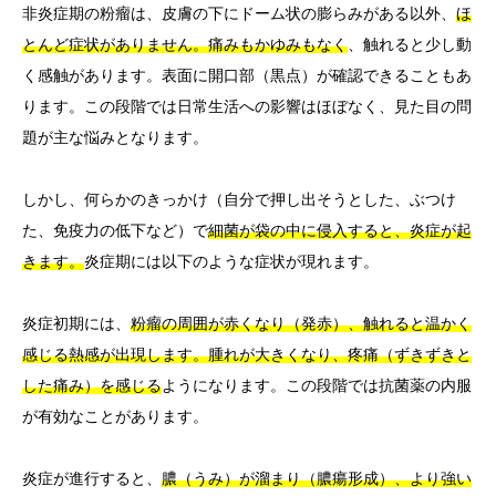
非炎症期の粉瘤は、皮膚の下にドーム状の膨らみがある以外、
ほ
とんど症状がありません。痛みもかゆみもなく
、触れると少し動
く感触があります。表面に開口部（黒点）が確認できることもあ
ります。この段階では日常生活への影響はほぼなく、見た目の問
題が主な悩みとなります。
しかし、何らかのきっかけ（自分で押し出そうとした、ぶつけ
た、免疫力の低下など）で
細菌が袋の中に侵入すると、炎症が起
きます。
炎症期には以下のような症状が現れます。
炎症初期には、
粉瘤の周囲が赤くなり（発赤）、触れると温かく
感じる熱感が出現します。腫れが大きくなり、疼痛（ずきずきと
した痛み）を感じる
ようになります。この段階では抗菌薬の内服
が有効なことがあります。
炎症が進行すると、
膿（うみ）が溜まり（膿瘍形成）、より強い