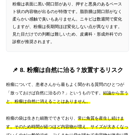
粉瘤は表面に黒い開口部があり、押すと悪臭のあるペース
ト状の内容物が出るのが特徴です。脂肪腫は開口部がなく
柔らかい感触で臭いもありません。ニキビは数週間で変化
しますが、粉瘤は長期間ほぼ変化しない点が異なります。
見た目だけでの判断は難しいため、皮膚科・形成外科での
診察が推奨されます。
📌 8. 粉瘤は自然に治る？放置するリスク
粉瘤について、患者さんから最もよく聞かれる質問のひとつが
「放っておけば自然に治るの？」というものです。
結論から言う
と、粉瘤は自然に消えることはありません。
粉瘤の袋は生きた細胞でできており、
常に角質を産生し続けま
す。そのため時間が経つほど内容物が増え、サイズが大きくなっ
ていくのが一般的
です。ごくまれに袋が破れて内容物が体内に吸