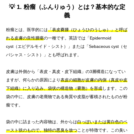
💡 1. 粉瘤（ふんりゅう）とは？基本的な定
義
粉瘤とは、医学的には
「表皮嚢腫（ひょうひのうしゅ）」と呼ば
れる皮膚の良性腫瘍
の一種です。英語では「Epidermoid
cyst（エピデルモイド・シスト）」または「Sebaceous cyst（セ
バシャス・シスト）」とも呼ばれます。
皮膚は外側から「表皮・真皮・皮下組織」の3層構造になってい
ますが、何らかの原因により
表皮の細胞が皮膚の内側（真皮や皮
下組織）に入り込み、袋状の構造物（嚢胞）を形成
します。この
袋の中に、皮膚の老廃物である角質や皮脂が蓄積されたものが粉
瘤です。
袋の中に詰まった内容物は、外からは
白っぽいまたは黄白色のペ
ースト状のもので、独特の悪臭を放つ
ことが特徴です。この臭い