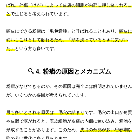
ばれ、外傷（けが）によって皮膚の細胞が内部に押し込まれるこ
と
で生じると考えられています。
頭皮にできる粉瘤は「毛包嚢腫」と呼ばれることもあり、
頭皮に
硬いしこりとして触れるため、「頭を洗っているときに気づい
た」
という方も多いです。
🔍 4. 粉瘤の原因とメカニズム
粉瘤がなぜできるのか、その原因は完全には解明されていません
が、いくつかの要因が考えられています。
最も多いとされる原因は、毛穴の詰まり
です。毛穴の出口が角質
や皮脂で塞がれると、表皮細胞が皮膚の内側に迷い込み、嚢胞を
形成することがあります。このため、
皮脂の分泌が多い思春期以
降の若い世代に多く見られます。