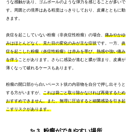
うな感触があり、ゴムボールのような弾力を感じることが多いで
す。周囲との境界はある程度はっきりしており、皮膚とともに動
きます。
炎症を起こしていない粉瘤（非炎症性粉瘤）の場合、
痛みやかゆ
みはほとんどなく、見た目の変化のみが主な症状
です。一方、
炎
症を起こした粉瘤（炎症性粉瘤）は赤みを帯び、熱感や強い痛み
を伴う
ことがあります。さらに感染が進むと膿が溜まり、皮膚が
薄くなって破れるケースもあります。
粉瘤の開口部から白いペースト状の内容物を自分で押し出そうと
する方がいますが、
これは袋ごと取り除かなければ再発するため
おすすめできません。また、無理に圧迫すると細菌感染を引き起
こすリスクがあります。
✨ 3. 粉瘤ができやすい場所