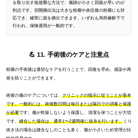
を取り出す低侵襲な方法で、傷跡が小さく回復が早いのが
利点です。切開摘出法は大きな粉瘤や炎症後の粉瘤にも対
応でき、確実に袋を摘出できます。いずれも局所麻酔下で
行われ、保険適用が一般的です。
💪 11. 手術後のケアと注意点
粉瘤の手術後は適切なケアを行うことで、回復を早め、感染や再
発を防ぐことができます。
術後の傷のケアについては、
クリニックの指示に従うことが基本
です。一般的には、術後数日間は毎日または隔日での消毒と保護
が必要
です。傷が乾燥しないよう保護し、清潔を保つことが大切
です。
縫合した場合は、通常1〜2週間後に抜糸を行います。
くり
抜き法の場合は縫合なしのことも多く、傷が小さいため管理が比