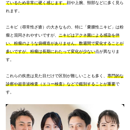
ているため非常に硬く感じます。
顔や上腕、頸部などに多く見ら
れます。
ニキビ（尋常性ざ瘡）の大きなもの、特に「嚢腫性ニキビ」は粉
瘤と混同されやすいですが、
ニキビはアクネ菌による感染を伴
い、粉瘤のような袋構造がありません。数週間で変化することが
多いですが、粉瘤は長期にわたって変化が少ない
点が異なりま
す。
これらの疾患は見た目だけで区別が難しいことも多く、
専門的な
診察や超音波検査（エコー検査）などで鑑別することが重要
で
す。