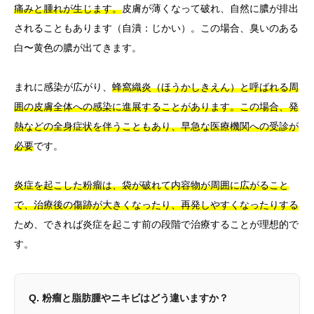
痛みと腫れが生じます。
皮膚が薄くなって破れ、自然に膿が排出
されることもあります（自潰：じかい）。この場合、臭いのある
白〜黄色の膿が出てきます。
まれに感染が広がり、
蜂窩織炎（ほうかしきえん）と呼ばれる周
囲の皮膚全体への感染に進展することがあります。この場合、発
熱などの全身症状を伴うこともあり、早急な医療機関への受診が
必要
です。
炎症を起こした粉瘤は、袋が破れて内容物が周囲に広がること
で、治療後の傷跡が大きくなったり、再発しやすくなったりする
ため、できれば炎症を起こす前の段階で治療することが理想的で
す。
Q. 粉瘤と脂肪腫やニキビはどう違いますか？