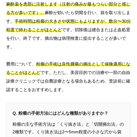
麻酔薬を患部に注射します（注射の痛みが最もつらい部分と感じ
る方が多いです）。
麻酔が効いたら切開を行い、袋を取り出しま
す。
手術時間は粉瘤の大きさや状態にもよりますが、数分〜30分
程度で終わることがほとんど
です。切除後は縫合または止血処置
を行い、終了です。摘出物は病理検査に提出することが多いで
す。
費用について、
粉瘤の手術は良性腫瘍の摘出として保険適用にな
ることがほとんど
です。ただし、美容目的での治療や一部の自由
診療クリニックでは自費診療となる場合もあるため、受診前に確
認することをおすすめします。
Q. 粉瘤の手術方法にはどんな種類がありますか？
粉瘤の主な手術方法は「くり抜き法」と「切開摘出法」の
2種類です。くり抜き法は2〜5mm程度の小さな穴から袋