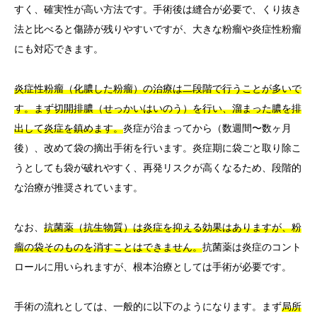
すく、確実性が高い方法です。手術後は縫合が必要で、くり抜き
法と比べると傷跡が残りやすいですが、大きな粉瘤や炎症性粉瘤
にも対応できます。
炎症性粉瘤（化膿した粉瘤）の治療は二段階で行うことが多いで
す。まず切開排膿（せっかいはいのう）を行い、溜まった膿を排
出して炎症を鎮めます。
炎症が治まってから（数週間〜数ヶ月
後）、改めて袋の摘出手術を行います。炎症期に袋ごと取り除こ
うとしても袋が破れやすく、再発リスクが高くなるため、段階的
な治療が推奨されています。
なお、
抗菌薬（抗生物質）は炎症を抑える効果はありますが、粉
瘤の袋そのものを消すことはできません。
抗菌薬は炎症のコント
ロールに用いられますが、根本治療としては手術が必要です。
手術の流れとしては、一般的に以下のようになります。まず
局所