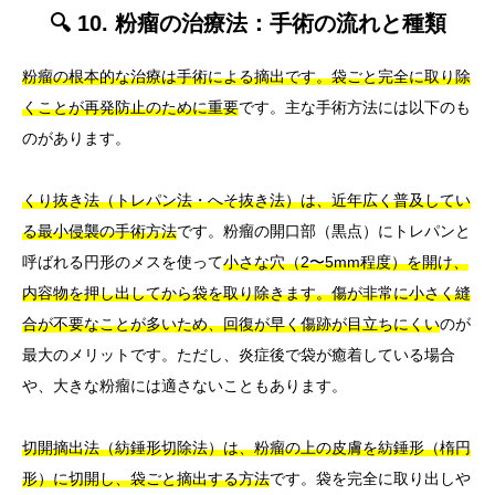
🔍 10. 粉瘤の治療法：手術の流れと種類
粉瘤の根本的な治療は手術による摘出です。袋ごと完全に取り除
くことが再発防止のために重要
です。主な手術方法には以下のも
のがあります。
くり抜き法（トレパン法・へそ抜き法）は、近年広く普及してい
る最小侵襲の手術方法
です。粉瘤の開口部（黒点）にトレパンと
呼ばれる円形のメスを使って
小さな穴（2〜5mm程度）を開け、
内容物を押し出してから袋を取り除きます。傷が非常に小さく縫
合が不要なことが多いため、回復が早く傷跡が目立ちにくい
のが
最大のメリットです。ただし、炎症後で袋が癒着している場合
や、大きな粉瘤には適さないこともあります。
切開摘出法（紡錘形切除法）は、粉瘤の上の皮膚を紡錘形（楕円
形）に切開し、袋ごと摘出する方法
です。袋を完全に取り出しや