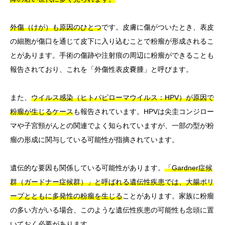
外傷（けが）も原因のひとつ
です。皮膚に傷がついたとき、表皮
の細胞が傷口を通じて皮下に入り込むことで粉瘤が形成されるこ
とがあります。手術の傷跡や注射痕の周辺に粉瘤ができることも
報告されており、これを「外傷性表皮嚢腫」と呼びます。
また、
ウイルス感染（ヒトパピローマウイルス：HPV）が原因で
粉瘤が生じるケース
も報告されています。HPVは尖圭コンジロー
マや子宮頸がんとの関連でよく知られていますが、一部の型が粉
瘤の形成に関与している可能性が指摘されています。
遺伝的な要因も関係している可能性があります。
「Gardner症候
群（ガードナー症候群）」と呼ばれる遺伝性疾患では、大腸ポリ
ープとともに多発性の粉瘤を生じる
ことがあります。家族に粉瘤
の多い方がいる場合、このような遺伝性疾患の可能性も念頭に置
いておく必要があります。