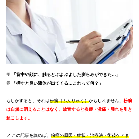
言語
简体中文
한국어
日本語
Español
English
💬
「背中や顔に、触るとぷよぷよした膨らみができた…」
💬
「押すと臭い液体が出てくる…これって何？」
もしかすると、それは
粉瘤（ふんりゅう）
かもしれません。
粉瘤
は自然に消えることはなく、放置すると炎症・激痛・腫れを引き
起こします。
📌 この記事を読めば、
粉瘤の原因・症状・治療法・術後ケアま