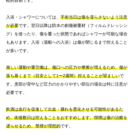
較的容易です。
入浴・シャワーについては、
手術当日は傷を濡らさないよう注意
が必要
です。翌日以降は防水の創傷被覆材（フィルムドレッシン
グ）を使ったり、傷を覆った状態であればシャワーが可能な場合
もあります。入浴（湯船への入浴）は傷が閉じるまで控えること
が多いです。
激しい運動や重労働は、傷口への圧力や摩擦が増えるため、傷が
落ち着くまで（目安として1〜2週間）控えることが望ましい
で
す。患部が背中など圧力のかかりやすい部位の場合は特に注意が
必要です。
飲酒は血行を促進して出血・腫れを悪化させる可能性があるた
め、術後数日は控えることをおすすめします。喫煙は傷の治癒を
遅らせるため、禁煙が理想的
です。