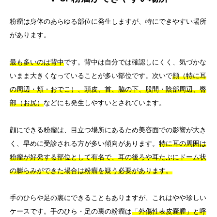
粉瘤は身体のあらゆる部位に発生しますが、特にできやすい場所
があります。
最も多いのは背中
です。背中は自分では確認しにくく、気づかな
いまま大きくなっていることが多い部位です。次いで
顔（特に耳
の周辺・頬・おでこ）、頭皮、首、脇の下、股間・陰部周辺、臀
部（お尻）
などにも発生しやすいとされています。
顔にできる粉瘤は、目立つ場所にあるため美容面での影響が大き
く、早めに受診される方が多い傾向があります。
特に耳の周囲は
粉瘤が好発する部位として有名で、耳の後ろや耳たぶにドーム状
の膨らみができた場合は粉瘤を疑う必要があります。
手のひらや足の裏にできることもありますが、これはやや珍しい
ケースです。手のひら・足の裏の粉瘤は
「外傷性表皮嚢腫」と呼