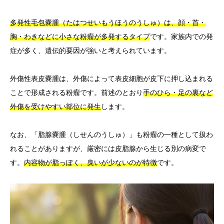
多発性毛包嚢腫（たはつせいもうほうのうしゅ）は、顔・首・
胸・わきなどに小さな粉瘤が多発するタイプ
です。家族内での発
症が多く、遺伝的要因が強いと考えられています。
外傷性表皮嚢腫は、外傷によって表皮細胞が皮下に押し込まれる
ことで形成される粉瘤です。前述のとおり
手のひら・足の裏など
外傷を受けやすい部位に発生
します。
なお、「脂腺嚢腫（しせんのうしゅ）」も粉瘤の一種として扱わ
れることがありますが、厳密には皮脂腺から生じる別の病変で
す。
内容物が脂っぽく、臭いが少ないのが特徴
です。