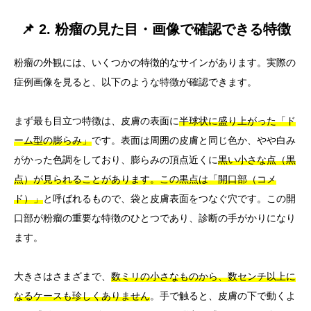
📌 2. 粉瘤の見た目・画像で確認できる特徴
粉瘤の外観には、いくつかの特徴的なサインがあります。実際の
症例画像を見ると、以下のような特徴が確認できます。
まず最も目立つ特徴は、皮膚の表面に
半球状に盛り上がった「ド
ーム型の膨らみ」
です。表面は周囲の皮膚と同じ色か、やや白み
がかった色調をしており、膨らみの頂点近くに
黒い小さな点（黒
点）が見られることがあります。この黒点は「開口部（コメ
ド）」
と呼ばれるもので、袋と皮膚表面をつなぐ穴です。この開
口部が粉瘤の重要な特徴のひとつであり、診断の手がかりになり
ます。
大きさはさまざまで、
数ミリの小さなものから、数センチ以上に
なるケースも珍しくありません
。手で触ると、皮膚の下で動くよ