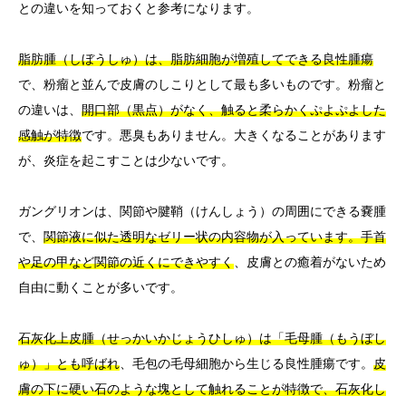
との違いを知っておくと参考になります。
脂肪腫（しぼうしゅ）は、脂肪細胞が増殖してできる良性腫瘍
で、粉瘤と並んで皮膚のしこりとして最も多いものです。粉瘤と
の違いは、
開口部（黒点）がなく、触ると柔らかくぷよぷよした
感触が特徴
です。悪臭もありません。大きくなることがあります
が、炎症を起こすことは少ないです。
ガングリオンは、関節や腱鞘（けんしょう）の周囲にできる嚢腫
で、
関節液に似た透明なゼリー状の内容物が入っています。手首
や足の甲など関節の近くにできやすく
、皮膚との癒着がないため
自由に動くことが多いです。
石灰化上皮腫（せっかいかじょうひしゅ）は「毛母腫（もうぼし
ゅ）」とも呼ばれ
、毛包の毛母細胞から生じる良性腫瘍です。
皮
膚の下に硬い石のような塊として触れることが特徴で、石灰化し