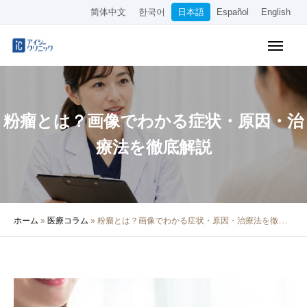
简体中文
한국어
日本語
Español
English
WEB予約
料金表
アクセス
粉瘤とは？画像でわかる症状・原因・治
クリニック紹介
療法を徹底解説
診療内容
院長・医師の紹介
ホーム
»
医療コラム
»
粉瘤とは？画像でわかる症状・原因・治療法を徹底解説
医療コラム
採用情報
その他