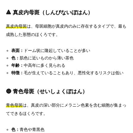
🔺 真皮内母斑（しんぴないぼはん）
真皮内母斑
は、母斑細胞が真皮内のみに存在するタイプで、最も
成熟した形態のほくろです。
表面：
ドーム状に隆起していることが多い
色：
肌色に近いものから薄い茶色
年齢：
中高年に多く見られる
特徴：
毛が生えていることもあり、悪性化するリスクは低い
🔵 青色母斑（せいしょくぼはん）
青色母斑
は、真皮の深い部分にメラニン色素を含む細胞が集まっ
てできるほくろです。
色：
青色や青黒色