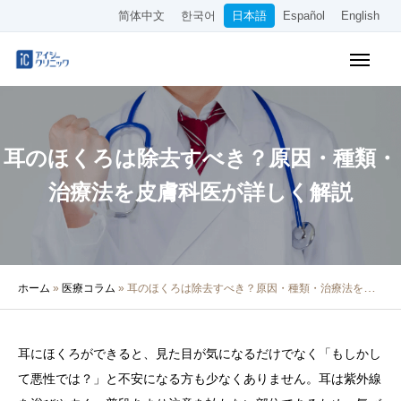
简体中文
한국어
日本語
Español
English
WEB予約
料金表
アクセス
耳のほくろは除去すべき？原因・種類・
クリニック紹介
治療法を皮膚科医が詳しく解説
診療内容
院長・医師の紹介
ホーム
»
医療コラム
»
耳のほくろは除去すべき？原因・種類・治療法を皮膚科医が詳しく解説
医療コラム
採用情報
耳にほくろができると、見た目が気になるだけでなく「もしかし
て悪性では？」と不安になる方も少なくありません。耳は紫外線
その他