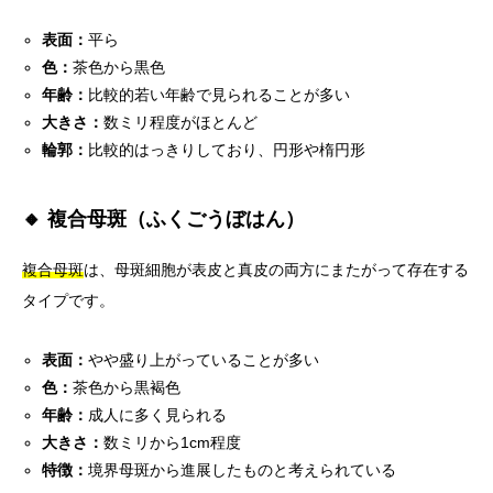
表面：
平ら
色：
茶色から黒色
年齢：
比較的若い年齢で見られることが多い
大きさ：
数ミリ程度がほとんど
輪郭：
比較的はっきりしており、円形や楕円形
🔸 複合母斑（ふくごうぼはん）
複合母斑
は、母斑細胞が表皮と真皮の両方にまたがって存在する
タイプです。
表面：
やや盛り上がっていることが多い
色：
茶色から黒褐色
年齢：
成人に多く見られる
大きさ：
数ミリから1cm程度
特徴：
境界母斑から進展したものと考えられている