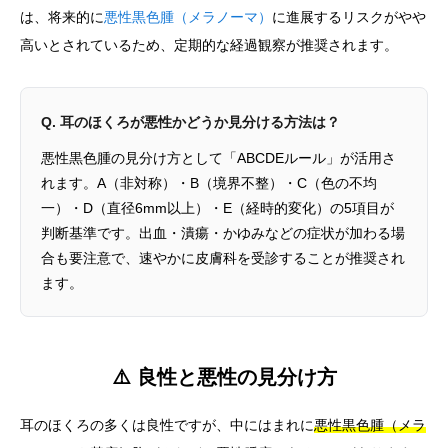
は、将来的に
悪性黒色腫（メラノーマ）
に進展するリスクがやや
高いとされているため、定期的な経過観察が推奨されます。
Q. 耳のほくろが悪性かどうか見分ける方法は？
悪性黒色腫の見分け方として「ABCDEルール」が活用さ
れます。A（非対称）・B（境界不整）・C（色の不均
一）・D（直径6mm以上）・E（経時的変化）の5項目が
判断基準です。出血・潰瘍・かゆみなどの症状が加わる場
合も要注意で、速やかに皮膚科を受診することが推奨され
ます。
⚠️ 良性と悪性の見分け方
耳のほくろの多くは良性ですが、中にはまれに
悪性黒色腫（メラ