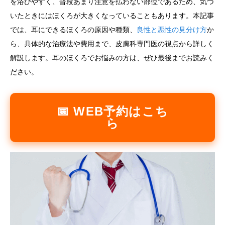
を浴びやすく、普段あまり注意を払わない部位であるため、気づ
いたときにはほくろが大きくなっていることもあります。本記事
言語
では、耳にできるほくろの原因や種類、
良性と悪性の見分け方
か
简体中文
한국어
日本語
Español
English
ら、具体的な治療法や費用まで、皮膚科専門医の視点から詳しく
解説します。耳のほくろでお悩みの方は、ぜひ最後までお読みく
ださい。
📅 WEB予約はこち
ら