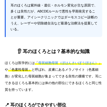
耳のほくろは紫外線・遺伝・ホルモン変化が主な原因で、
多くは良性だが、ABCDEルールで悪性を早期発見するこ
とが重要。アイシークリニックではダーモスコピー診断の
うえ、レーザーや切除縫合法など最適な治療法を提案して
いる。
👂 耳のほくろとは？基本的な知識
ほくろは医学的には
「
母斑細胞母斑（ぼはんさいぼうぼはん）
」
や
「色素性母斑」
と呼ばれ、皮膚にあるメラノサイト（色素細
胞）が変化した母斑細胞が集まってできる良性の腫瘍です。耳に
できるほくろも基本的には体の他の部位にできるほくろと同じ性
質を持っています。
📍 耳のほくろができやすい部位