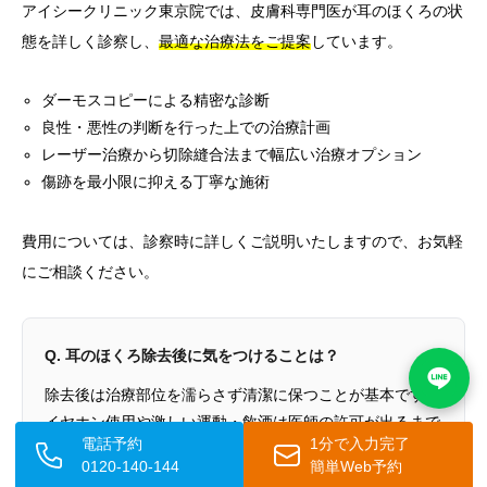
アイシークリニック東京院では、皮膚科専門医が耳のほくろの状
態を詳しく診察し、
最適な治療法をご提案
しています。
ダーモスコピーによる精密な診断
良性・悪性の判断を行った上での治療計画
レーザー治療から切除縫合法まで幅広い治療オプション
傷跡を最小限に抑える丁寧な施術
費用については、診察時に詳しくご説明いたしますので、お気軽
にご相談ください。
Q. 耳のほくろ除去後に気をつけることは？
除去後は治療部位を濡らさず清潔に保つことが基本です。
イヤホン使用や激しい運動・飲酒は医師の許可が出るまで
電話予約
1分で入力完了
控えてください。傷跡への紫外線は色素沈着の原因となる
0120-140-144
簡単Web予約
ため日焼け止めで保護が必要です。傷口からの膿・強い痛