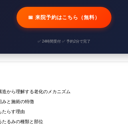
📅 来院予約はこちら（無料）
✅ 24時間受付 ✅ 予約2分で完了
構造から理解する老化のメカニズム
組みと施術の特徴
もたらす理由
るたるみの種類と部位