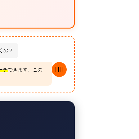
くの？
👩‍⚕️
ーチ
できます。この