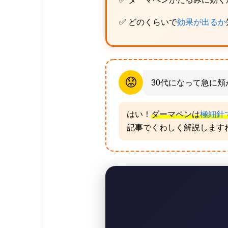
✅ どのくらいで
効果が出るか
😟
30代になって急に
はい！
ダーマペンは
極細針
記事でくわしく解説しますね