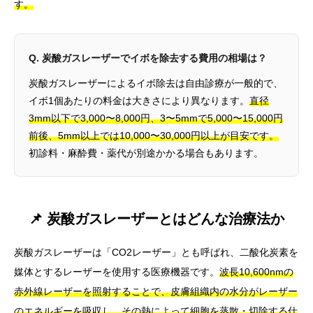
す。
Q. 炭酸ガスレーザーでイボを除去する費用の相場は？
炭酸ガスレーザーによるイボ除去は自由診療が一般的で、
イボ1個あたりの料金は大きさにより異なります。
直径
3mm以下で3,000〜8,000円、3〜5mmで5,000〜15,000円
前後、5mm以上では10,000〜30,000円以上が目安です。
初診料・麻酔費・薬代が別途かかる場合もあります。
📌 炭酸ガスレーザーとはどんな治療法か
炭酸ガスレーザーは「CO2レーザー」とも呼ばれ、二酸化炭素を
媒体とするレーザーを使用する医療機器です。
波長10,600nmの
赤外線レーザーを照射することで、皮膚組織内の水分がレーザー
のエネルギーを吸収し、その熱によって細胞を蒸散・切除する仕