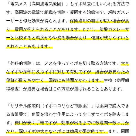
「電気メス（高周波電気凝固）」もイボ除去に用いられる方法で
す。高周波の電流で組織を切除・凝固する治療法で、炭酸ガスレ
ーザーと似た効果が得られます。
保険適用の範囲が広い場合があ
り、費用が抑えられることがあります。ただし、炭酸ガスレーザ
ーと比較すると精度がやや劣る場合があり、傷跡が残りやすいと
されることもあります。
「外科的切除」は、メスを使ってイボを切り取る方法です。
大き
なイボや深部に及ぶイボに対して有効ですが、縫合が必要なため
傷跡が目立ちやすく、回復にも時間がかかります。
生検（病理組
織検査）が必要な場合はこの方法が選ばれることもあります。
「サリチル酸製剤（イボコロリなど市販薬）」は薬局で購入でき
る市販薬で、角質を溶かす作用によって少しずつイボを除去しま
す。
費用が安く手軽ですが、効果が出るまでに数週間〜数ヶ月か
かり、深いイボや大きなイボには効果が限定的です。
また、周囲