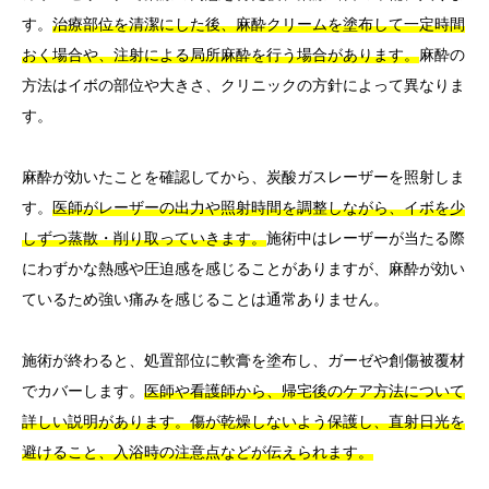
す。
治療部位を清潔にした後、麻酔クリームを塗布して一定時間
おく場合や、注射による局所麻酔を行う場合があります。
麻酔の
方法はイボの部位や大きさ、クリニックの方針によって異なりま
す。
麻酔が効いたことを確認してから、炭酸ガスレーザーを照射しま
す。
医師がレーザーの出力や照射時間を調整しながら、イボを少
しずつ蒸散・削り取っていきます。
施術中はレーザーが当たる際
にわずかな熱感や圧迫感を感じることがありますが、麻酔が効い
ているため強い痛みを感じることは通常ありません。
施術が終わると、処置部位に軟膏を塗布し、ガーゼや創傷被覆材
でカバーします。
医師や看護師から、帰宅後のケア方法について
詳しい説明があります。傷が乾燥しないよう保護し、直射日光を
避けること、入浴時の注意点などが伝えられます。