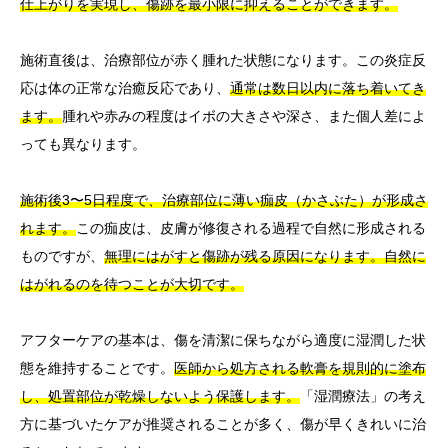
仕上がりを実現し、傷跡を最小限に抑えることができます。
施術直後は、治療部位が赤く腫れた状態になります。この炎症反
応は体の正常な治癒反応であり、
通常は数日以内に落ち着いてき
ます。
腫れや赤みの程度はイボの大きさや深さ、また個人差によ
っても異なります。
施術後3〜5日程度で、治療部位に薄い痂皮（かさぶた）が形成さ
れます。
この痂皮は、皮膚が修復される過程で自然に形成される
ものですが、
無理にはがすと傷跡が残る原因になります。自然に
はがれるのを待つことが大切です。
アフターケアの基本は、傷を清潔に保ちながら適度に湿潤した状
態を維持することです。
医師から処方される軟膏を規則的に塗布
し、処置部位が乾燥しないよう保護します。
「湿潤療法」の考え
方に基づいたケアが推奨されることが多く、傷が早くきれいに治