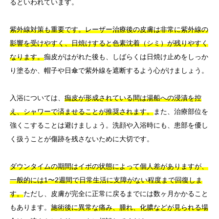
るといわれています。
紫外線対策も重要です。レーザー治療後の皮膚は非常に紫外線の
影響を受けやすく、日焼けすると色素沈着（シミ）が残りやすく
なります。
痂皮がはがれた後も、しばらくは日焼け止めをしっか
り塗るか、帽子や日傘で紫外線を遮断するよう心がけましょう。
入浴については、
痂皮が形成されている間は湯船への浸漬を控
え、シャワーで済ませることが推奨されます。
また、治療部位を
強くこすることは避けましょう。洗顔や入浴時にも、患部を優し
く扱うことが傷跡を残さないために大切です。
ダウンタイムの期間はイボの状態によって個人差がありますが、
一般的には1〜2週間で日常生活に支障がない程度まで回復しま
す。
ただし、皮膚が完全に正常に戻るまでには数ヶ月かかること
もあります。
施術後に異常な痛み、腫れ、化膿などが見られる場