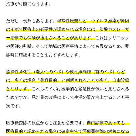
治療が可能になります。
ただし、例外もあります。
尋常性疣贅など、ウイルス感染が原因
のイボで医療上の必要性が認められる場合には、炭酸ガスレーザ
ー治療でも保険が適用されることがあります。
これはクリニック
や医師の判断、そして地域の医療事情によっても異なるため、受
診時に確認することをおすすめします。
脂漏性角化症（老人性のイボ）や軟性線維腫（首のイボ）など
は、多くの場合「美容目的」と判断されることが多く、自由診療
となります。
これらのイボは医学的な緊急性が低いと見なされる
ためですが、見た目の改善によって生活の質が向上することも事
実です。
医療費控除の観点からも注意が必要です。
自由診療であっても、
医療目的と認められる場合は確定申告で医療費控除の対象になる