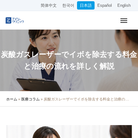
简体中文
한국어
日本語
Español
English
WEB予約
料金表
アクセス
炭酸ガスレーザーでイボを除去する料金
クリニック紹介
と治療の流れを詳しく解説
診療内容
院長・医師の紹介
ホーム
»
医療コラム
»
炭酸ガスレーザーでイボを除去する料金と治療の流れを詳しく解説
医療コラム
採用情報
その他