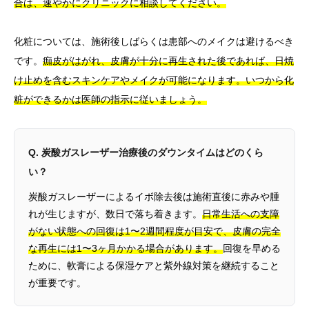
合は、速やかにクリニックに相談してください。
化粧については、施術後しばらくは患部へのメイクは避けるべき
です。
痂皮がはがれ、皮膚が十分に再生された後であれば、日焼
け止めを含むスキンケアやメイクが可能になります。いつから化
粧ができるかは医師の指示に従いましょう。
Q. 炭酸ガスレーザー治療後のダウンタイムはどのくら
い？
炭酸ガスレーザーによるイボ除去後は施術直後に赤みや腫
れが生じますが、数日で落ち着きます。
日常生活への支障
がない状態への回復は1〜2週間程度が目安で、皮膚の完全
な再生には1〜3ヶ月かかる場合があります。
回復を早める
ために、軟膏による保湿ケアと紫外線対策を継続すること
が重要です。