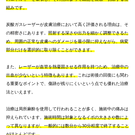
組みです。
炭酸ガスレーザーが皮膚治療において高く評価される理由は、そ
の精密さにあります。
照射する深さや出力を細かく調整できるた
め、周囲の正常な皮膚へのダメージを最小限に抑えながら、病変
部分だけを選択的に取り除くことができます。
また、
レーザーが血管を熱凝固させる作用を持つため、治療中の
出血が少ないという特徴もあります。
これは術後の回復にも関わ
る重要なポイントで、傷跡が残りにくいという点でも優れた治療
法といえます。
治療は局所麻酔を使用して行われることが多く、施術中の痛みは
抑えられています。
施術時間は対象となるイボの大きさや数によ
って異なりますが、一般的には数分から30分程度で終了すること
がほとんどです。