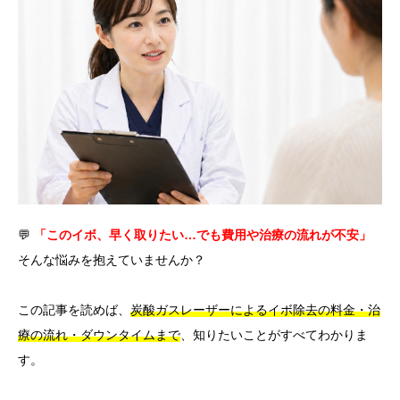
言語
简体中文
한국어
日本語
Español
English
💬
「このイボ、早く取りたい…でも費用や治療の流れが不安」
そんな悩みを抱えていませんか？
この記事を読めば、
炭酸ガスレーザーによるイボ除去の料金・治
療の流れ・ダウンタイムまで
、知りたいことがすべてわかりま
す。