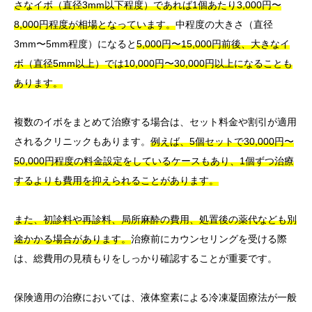
さなイボ（直径3mm以下程度）であれば1個あたり3,000円〜
8,000円程度が相場となっています。
中程度の大きさ（直径
3mm〜5mm程度）になると
5,000円〜15,000円前後、大きなイ
ボ（直径5mm以上）では10,000円〜30,000円以上になることも
あります。
複数のイボをまとめて治療する場合は、セット料金や割引が適用
されるクリニックもあります。
例えば、5個セットで30,000円〜
50,000円程度の料金設定をしているケースもあり、1個ずつ治療
するよりも費用を抑えられることがあります。
また、初診料や再診料、局所麻酔の費用、処置後の薬代なども別
途かかる場合があります。
治療前にカウンセリングを受ける際
は、総費用の見積もりをしっかり確認することが重要です。
保険適用の治療においては、液体窒素による冷凍凝固療法が一般