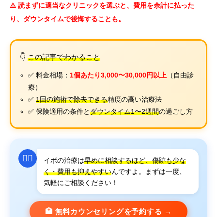
⚠️ 読まずに適当なクリニックを選ぶと、費用を余計に払った
り、ダウンタイムで後悔することも。
👇
この記事でわかること
✅ 料金相場：
1個あたり3,000〜30,000円以上
（自由診
療）
✅
1回の施術で除去できる
精度の高い治療法
✅ 保険適用の条件と
ダウンタイム1〜2週間
の過ごし方
👩‍⚕️
イボの治療は
早めに相談するほど、傷跡も少な
く・費用も抑えやすい
んですよ。まずは一度、
気軽にご相談ください！
🏥 無料カウンセリングを予約する →