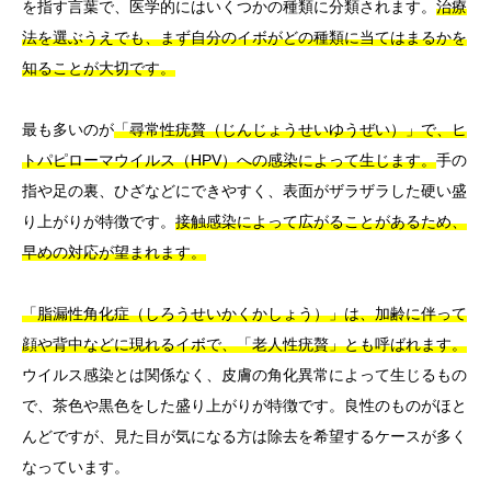
を指す言葉で、医学的にはいくつかの種類に分類されます。
治療
法を選ぶうえでも、まず自分のイボがどの種類に当てはまるかを
知ることが大切です。
最も多いのが
「尋常性疣贅（じんじょうせいゆうぜい）」で、ヒ
トパピローマウイルス（HPV）への感染によって生じます。
手の
指や足の裏、ひざなどにできやすく、表面がザラザラした硬い盛
り上がりが特徴です。
接触感染によって広がることがあるため、
早めの対応が望まれます。
「脂漏性角化症（しろうせいかくかしょう）」は、加齢に伴って
顔や背中などに現れるイボで、「老人性疣贅」とも呼ばれます。
ウイルス感染とは関係なく、皮膚の角化異常によって生じるもの
で、茶色や黒色をした盛り上がりが特徴です。良性のものがほと
んどですが、見た目が気になる方は除去を希望するケースが多く
なっています。