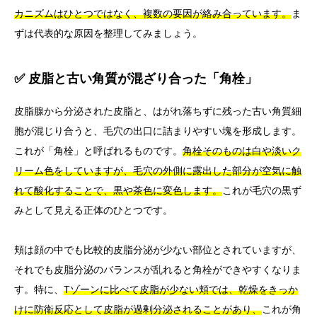
カニズムはひとつではなく、複数の要因が絡み合っています。
ま
ずは代表的な原因を整理してみましょう。
✅ 皮脂と古い角質が混ざり合った「角栓」
皮脂腺から分泌された皮脂と、はがれ落ちずに残った古い角質細
胞が混じり合うと、毛穴の出口に詰まりやすい塊を形成します。
これが「角栓」と呼ばれるものです。
角栓そのものは白や淡いク
リーム色をしていますが、毛穴の外側に露出した部分が空気に触
れて酸化することで、黒や茶色に変色します。
これが毛穴の黒ず
みとして見える正体のひとつです。
頬は顔の中でも比較的皮脂分泌が少ない部位とされていますが、
それでも皮脂分泌のバランスが乱れると角栓ができやすくなりま
す。特に、
Tゾーンに比べて皮脂が少ない頬では、乾燥をきっか
けに防衛反応として皮脂が過剰分泌されることがあり、
これが角