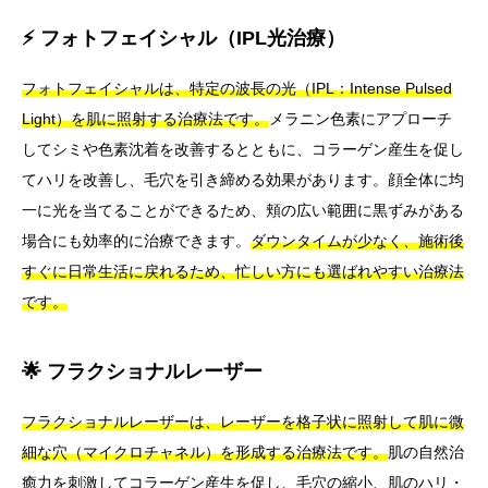
⚡ フォトフェイシャル（IPL光治療）
フォトフェイシャルは、特定の波長の光（IPL：Intense Pulsed
Light）を肌に照射する治療法です。
メラニン色素にアプローチ
してシミや色素沈着を改善するとともに、コラーゲン産生を促し
てハリを改善し、毛穴を引き締める効果があります。顔全体に均
一に光を当てることができるため、頬の広い範囲に黒ずみがある
場合にも効率的に治療できます。
ダウンタイムが少なく、施術後
すぐに日常生活に戻れるため、忙しい方にも選ばれやすい治療法
です。
🌟 フラクショナルレーザー
フラクショナルレーザーは、レーザーを格子状に照射して肌に微
細な穴（マイクロチャネル）を形成する治療法です。
肌の自然治
癒力を刺激してコラーゲン産生を促し、毛穴の縮小、肌のハリ・