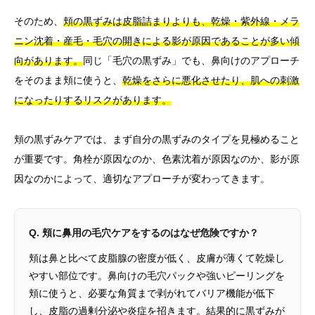
そのため、
頬の黒ずみは皮脂詰まりよりも、乾燥・紫外線・メラ
ニン沈着・産毛・毛穴の開きによる影が原因であることが多い傾
向があります。
同じ「毛穴の黒ずみ」でも、鼻向けのアプローチ
をそのまま頬に使うと、
乾燥をさらに悪化させたり、肌への刺激
になったりするリスクがあります。
頬の黒ずみケアでは、まず自分の黒ずみのタイプを見極めること
が重要です。角栓が原因なのか、色素沈着が原因なのか、影が原
因なのかによって、適切なアプローチが変わってきます。
Q. 頬に鼻用の毛穴ケアをするのはなぜ危険ですか？
頬は鼻と比べて皮脂腺の密度が低く、皮膚が薄くて乾燥し
やすい部位です。鼻向けの毛穴パックや強いピーリングを
頬に使うと、必要な角質まで剥がれてバリア機能が低下
し、皮脂の過剰分泌や炎症を招きます。結果的に黒ずみが