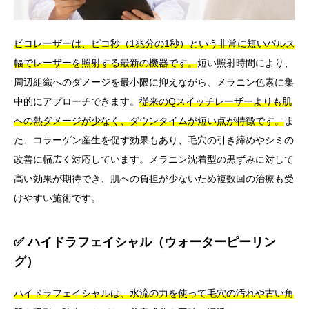
ピコレーザーは、ピコ秒（1兆分の1秒）という非常に短いパルス
幅でレーザーを照射する最新の機器です。
短い照射時間により、
周辺組織へのダメージを最小限に抑えながら、メラニン色素に集
中的にアプローチできます。
従来のQスイッチレーザーよりも肌
への熱ダメージが少なく、ダウンタイムが短い点が特徴です。
ま
た、コラーゲン産生を促す効果もあり、毛穴の引き締めやシミの
改善に幅広く対応しています。メラニン沈着型の黒ずみに対して
高い効果が期待でき、肌への負担が少ないため複数回の治療も受
けやすい施術です。
✅ ハイドラフェイシャル（ウォーターピーリン
グ）
ハイドラフェイシャルは、水流の力を使って毛穴の汚れや古い角