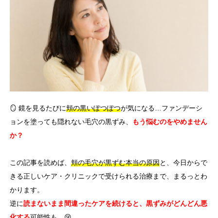
言語
简体中文
한국어
日本語
Español
English
🪞 鏡を見るたびに
頬の黒いぽつぽつ
が気になる…ファンデーシ
ョンを塗っても隠れない毛穴の黒ずみ、
もう悩むのをやめません
か？
この記事を読めば、
頬の毛穴が黒ずむ本当の原因
と、今日からで
きる正しいケア・クリニックで受けられる治療まで、まるっとわ
かります。
逆に
読まないまま間違ったケアを続けると、黒ずみがどんどん悪
化する
可能性も…😢