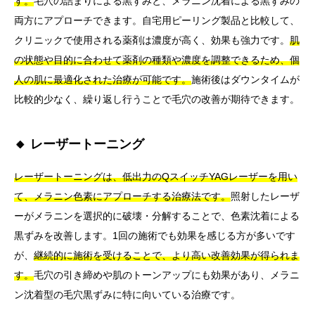
す。
毛穴の詰まりによる黒ずみと、メラニン沈着による黒ずみの
両方にアプローチできます。自宅用ピーリング製品と比較して、
クリニックで使用される薬剤は濃度が高く、効果も強力です。
肌
の状態や目的に合わせて薬剤の種類や濃度を調整できるため、個
人の肌に最適化された治療が可能です。
施術後はダウンタイムが
比較的少なく、繰り返し行うことで毛穴の改善が期待できます。
🔸 レーザートーニング
レーザートーニングは、低出力のQスイッチYAGレーザーを用い
て、メラニン色素にアプローチする治療法です。
照射したレーザ
ーがメラニンを選択的に破壊・分解することで、色素沈着による
黒ずみを改善します。1回の施術でも効果を感じる方が多いです
が、
継続的に施術を受けることで、より高い改善効果が得られま
す。
毛穴の引き締めや肌のトーンアップにも効果があり、メラニ
ン沈着型の毛穴黒ずみに特に向いている治療です。