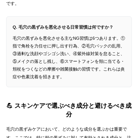
です。
Q. 毛穴の黒ずみを悪化させる日常習慣は何ですか？
毛穴の黒ずみを悪化させる主なNG習慣は6つあります。①
指で角栓を力任せに押し出す行為、②毛穴パックの乱用、
③過剰な洗顔やゴシゴシ洗い、④紫外線対策を怠ること、
⑤メイクの落とし残し、⑥スマートフォンを頬に当てる・
頬杖をつくなどの摩擦や雑菌接触の習慣です。これらは炎
症や色素沈着を招きます。
💪 スキンケアで選ぶべき成分と避けるべき成
分
毛穴の黒ずみケアにおいて、どのような成分を選ぶかは重要で
す。ここでは、特に頬の黒ずみに対して有効とされる成分と、注