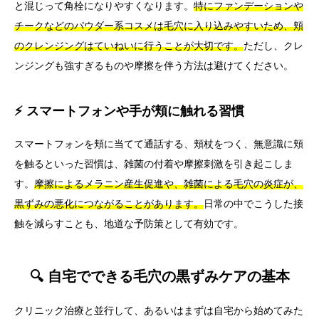
と混じって角栓になりやすくなります。
特にファンデーションや
チークなどのパウダー系コスメは毛穴に入り込みやすいため、頬
のクレンジングはていねいに行うことが大切です。
ただし、クレ
ンジングも強すぎるものや摩擦を伴う方法は避けてください。
⚡ スマートフォンや手が頬に触れる習慣
スマートフォンを頬に当てて通話する、頬杖をつく、無意識に頬
を触るといった習慣は、雑菌の付着や摩擦刺激を引き起こしま
す。
摩擦によるメラニン産生促進や、雑菌による毛穴の炎症が、
黒ずみの悪化につながることがあります。
日常の中でこうした接
触を減らすことも、地道な予防策として有効です。
🔍 自宅でできる毛穴の黒ずみケアの基本
クリニック治療と並行して、あるいはまずは自宅から始めてみた