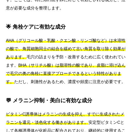
意が必要な成分を整理します。
🌟 角栓ケアに有効な成分
AHA（グリコール酸・乳酸・クエン酸・リンゴ酸など）は水溶性
の酸で、角質細胞同士の結合を緩めて古い角質を取り除く効果が
あります。
毛穴の詰まりを予防・改善するために広く使われてい
ます。
BHA（サリチル酸）は脂溶性の酸であり、皮脂に溶け込ん
で毛穴の奥の角栓に直接アプローチできるという特性がありま
す。
ただし、刺激性があるため、濃度や頻度に注意が必要です。
💬 メラニン抑制・美白に有効な成分
ビタミンC誘導体はメラニンの生成を抑え、すでに生成されたメ
ラニンを還元・淡色化する働きがあります。
安定型ビタミンCと
して各種誘導体が化粧品に配合されており、継続的に使用するこ