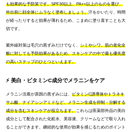
も効果的な予防策です。SPF30以上、PA++以上のものを選び、
外出前に顔全体にムラなく塗布しましょう。
汗をかいたり、時間
が経ったりすると効果が薄れるため、こまめに塗り直すことも大
切です。
紫外線対策は毛穴の黒ずみだけでなく、
シミやシワ、肌の老化全
般に対しても予防効果があるため、スキンケアの中で最も優先度
の高いステップのひとつといえます。
⚡ 美白・ビタミンC成分でメラニンをケア
メラニン沈着が原因の黒ずみには、
ビタミンC誘導体やトラネキ
サム酸、ナイアシンアミドなど、メラニン生成を抑制・分解する
成分を含むスキンケアが役立ちます。
これらは医薬部外品の美白
成分として配合された化粧水、美容液、クリームなどで取り入れ
ることができます。継続的な使用が効果を感じるためのポイント