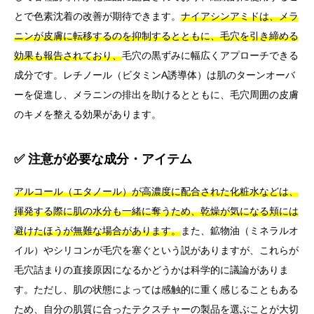
とで色素沈着の改善が期待できます。
ナイアシンアミドは、メラ
ニンが皮膚に転移するのを抑制するとともに、毛穴を引き締める
効果も報告されており、
毛穴の黒ずみに幅広くアプローチできる
成分です。レチノール（ビタミンA誘導体）は肌のターンオーバ
ーを促進し、メラニンの排出を助けるとともに、毛穴周囲の皮膚
のキメを整える効果があります。
✅ 注意が必要な成分・アイテム
アルコール（エタノール）が高濃度に配合された化粧水などは、
揮発する際に肌の水分も一緒に奪うため、乾燥が気になる頬には
避けたほうが無難な場合があります。
また、鉱物油（ミネラルオ
イル）やシリコンが毛穴を塞ぐという説がありますが、これらが
毛穴詰まりの直接原因になるかどうかは科学的に議論がありま
す。ただし、肌の状態によっては感触的に重く感じることもある
ため、自分の肌質に合ったテクスチャーの製品を選ぶことが大切