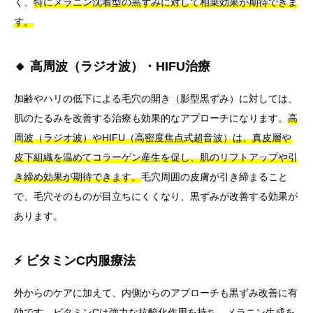
く、
特にメラニン沈着型の黒ずみに対して相乗効果が期待できま
す。
🔸 高周波（ラジオ波）・HIFU治療
加齢やハリの低下による毛穴の開き（影型黒ずみ）に対しては、
肌のたるみを改善する治療も効果的なアプローチになります。
高
周波（ラジオ波）やHIFU（高密度焦点式超音波）は、真皮層や
皮下組織を温めてコラーゲン産生を促し、肌のリフトアップや引
き締め効果が期待できます。
毛穴周囲の皮膚が引き締まること
で、毛穴そのものが目立ちにくくなり、黒ずみが改善する効果が
あります。
⚡ ビタミンC内服療法
外からのケアに加えて、内側からのアプローチも黒ずみ改善に有
効です。
ビタミンCは強力な抗酸化作用を持ち、メラニン生成を