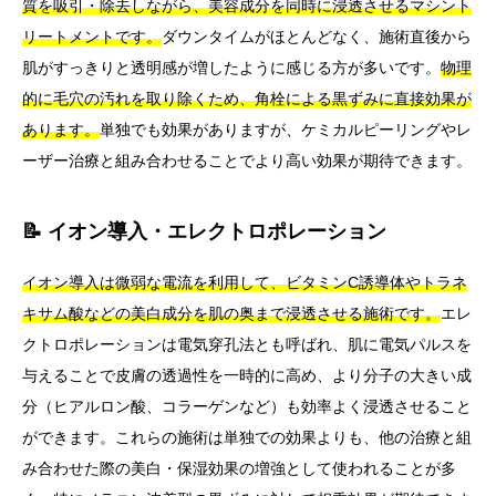
質を吸引・除去しながら、美容成分を同時に浸透させるマシント
リートメントです。
ダウンタイムがほとんどなく、施術直後から
肌がすっきりと透明感が増したように感じる方が多いです。
物理
的に毛穴の汚れを取り除くため、角栓による黒ずみに直接効果が
あります。
単独でも効果がありますが、ケミカルピーリングやレ
ーザー治療と組み合わせることでより高い効果が期待できます。
📝 イオン導入・エレクトロポレーション
イオン導入は微弱な電流を利用して、ビタミンC誘導体やトラネ
キサム酸などの美白成分を肌の奥まで浸透させる施術です。
エレ
クトロポレーションは電気穿孔法とも呼ばれ、肌に電気パルスを
与えることで皮膚の透過性を一時的に高め、より分子の大きい成
分（ヒアルロン酸、コラーゲンなど）も効率よく浸透させること
ができます。これらの施術は単独での効果よりも、他の治療と組
み合わせた際の美白・保湿効果の増強として使われることが多