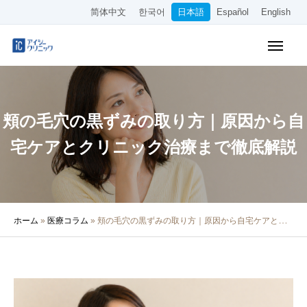
简体中文
한국어
日本語
Español
English
WEB予約
料金表
アクセス
頬の毛穴の黒ずみの取り方｜原因から自
クリニック紹介
宅ケアとクリニック治療まで徹底解説
診療内容
院長・医師の紹介
ホーム
»
医療コラム
»
頬の毛穴の黒ずみの取り方｜原因から自宅ケアとクリニック治療まで徹底解説
医療コラム
採用情報
その他