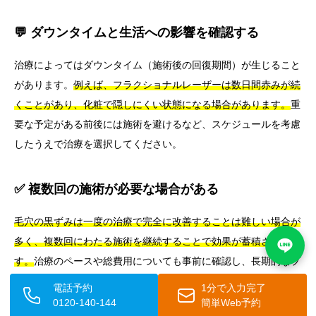
💬 ダウンタイムと生活への影響を確認する
治療によってはダウンタイム（施術後の回復期間）が生じること
があります。
例えば、フラクショナルレーザーは数日間赤みが続
くことがあり、化粧で隠しにくい状態になる場合があります。
重
要な予定がある前後には施術を避けるなど、スケジュールを考慮
したうえで治療を選択してください。
✅ 複数回の施術が必要な場合がある
毛穴の黒ずみは一度の治療で完全に改善することは難しい場合が
多く、複数回にわたる施術を継続することで効果が蓄積されま
す。
治療のペースや総費用についても事前に確認し、長期的なプ
ランを立てることが重要です。
電話予約
1分で入力完了
0120-140-144
簡単Web予約