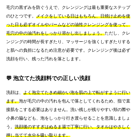
毛穴の黒ずみを防ぐうえで、クレンジングは最も重要なステップ
のひとつです。
メイクをしている日はもちろん、日焼け止めを使
った日も必ずオイルやバームなどの油性クレンジングを使って、
毛穴の中の油汚れをしっかり溶かし出しましょう。
ただし、クレ
ンジングの時間が長すぎたり、マッサージを強くしすぎたりする
と肌への負担になるため注意が必要です。クレンジング後は必ず
洗顔を行い、残った汚れを落とします。
💬 泡立てた洗顔料での正しい洗顔
洗顔は、
よく泡立てたきめ細かい泡を肌の上で転がすように行い
ます。
泡が毛穴の中の汚れを包んで落としてくれるため、指で直
接肌をこする必要はありません。洗い残しが残りやすい頬の際や
小鼻の脇なども、泡をしっかり行き渡らせることを意識しましょ
う。
洗顔後のすすぎはぬるま湯で丁寧に行い、タオルはやさしく
押し当てて水分を吸い取ります。