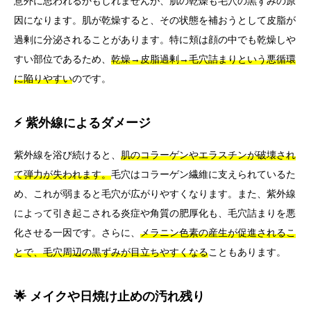
意外に思われるかもしれませんが、肌の乾燥も毛穴の黒ずみの原
因になります。肌が乾燥すると、その状態を補おうとして皮脂が
過剰に分泌されることがあります。特に頬は顔の中でも乾燥しや
すい部位であるため、
乾燥→皮脂過剰→毛穴詰まりという悪循環
に陥りやすい
のです。
⚡ 紫外線によるダメージ
紫外線を浴び続けると、
肌のコラーゲンやエラスチンが破壊され
て弾力が失われます。
毛穴はコラーゲン繊維に支えられているた
め、これが弱まると毛穴が広がりやすくなります。また、紫外線
によって引き起こされる炎症や角質の肥厚化も、毛穴詰まりを悪
化させる一因です。さらに、
メラニン色素の産生が促進されるこ
とで、毛穴周辺の黒ずみが目立ちやすくなる
こともあります。
🌟 メイクや日焼け止めの汚れ残り