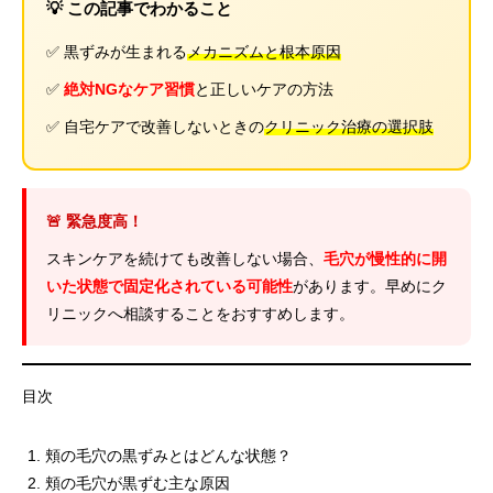
💡 この記事でわかること
✅ 黒ずみが生まれる
メカニズムと根本原因
✅
絶対NGなケア習慣
と正しいケアの方法
✅ 自宅ケアで改善しないときの
クリニック治療の選択肢
🚨 緊急度高！
スキンケアを続けても改善しない場合、
毛穴が慢性的に開
いた状態で固定化されている可能性
があります。早めにク
リニックへ相談することをおすすめします。
目次
頬の毛穴の黒ずみとはどんな状態？
頬の毛穴が黒ずむ主な原因