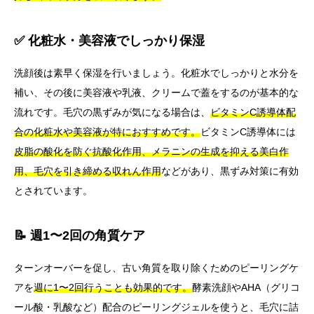
✅ 化粧水・美容液でしっかり保湿
洗顔後は素早く保湿を行いましょう。化粧水でしっかりと水分を
補い、その後に美容液や乳液、クリームで蓋をするのが基本的な
流れです。毛穴の黒ずみが気になる場合は、
ビタミンC誘導体配
合の化粧水や美容液が特におすすめです。
ビタミンC誘導体には
皮脂の酸化を防ぐ抗酸化作用、メラニンの生成を抑える美白作
用、毛穴を引き締める収れん作用
などがあり、黒ずみ対策に有効
とされています。
📝 週1〜2回の角質ケア
ターンオーバーを促し、古い角質を取り除くためのピーリングケ
アを
週に1〜2回行うことも効果的です。
酵素洗顔やAHA（グリコ
ール酸・乳酸など）配合のピーリングジェルを使うと、毛穴に詰