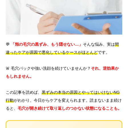
言語
简体中文
한국어
日本語
Español
English
💬
「頬の毛穴の黒ずみ、もう隠せない…」
そんな悩み、実は
間
違ったケアが原因で悪化しているケースがほとんど
です。
🚨 毛穴パックや強い洗顔を続けていませんか？
それ、逆効果か
もしれません。
この記事を読めば、
黒ずみの本当の原因とやってはいけないNG
行動
がわかり、今日からケアを変えられます。読まないまま続け
ると、
毛穴が開き続けて取り返しのつかない状態になることも。