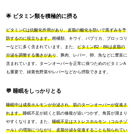
🌟 ビタミン類を積極的に摂る
ビタミンCは抗酸化作用があり、皮脂の酸化を防いで黒ずみを予
防するのに役立ちます。
柑橘類、キウイ、パプリカ、ブロッコリ
ーなどに多く含まれています。また、
ビタミンB2・B6は皮脂の
分泌を調整する働きがあり
、豚肉、レバー、卵、魚などに豊富に
含まれています。ターンオーバーを正常に保つためのビタミンA
も重要で、緑黄色野菜やレバーなどから摂取できます。
💬 睡眠をしっかりとる
睡眠中は成長ホルモンが分泌され、肌のターンオーバーが促進さ
れます。
睡眠不足が続くと肌の修復が追いつかず、角質が溜まり
やすくなります。また、
睡眠不足はストレスホルモン（コルチゾ
ール）の増加につながり、皮脂分泌を促進することも知られてい