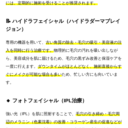
には、定期的に施術を受けることが推奨されます。
📝 ハイドラフェイシャル（ハイドラダーマブレイ
ジョン）
専用の機器を用いて、
古い角質の除去・毛穴の吸引・美容液の注
入を同時に行う治療です。
物理的に毛穴の汚れを吸い出しなが
ら、美容成分を肌に届けるため、毛穴の黒ずみ改善と保湿ケアを
一度に行えます。
ダウンタイムがほとんどなく、施術直後からす
ぐにメイクが可能な場合も多い
ため、忙しい方にも向いていま
す。
🔸 フォトフェイシャル（IPL治療）
強い光（IPL）を肌に照射することで、
毛穴の引き締め・毛穴周
辺のメラニン（色素沈着）の改善・コラーゲン産生の促進などが