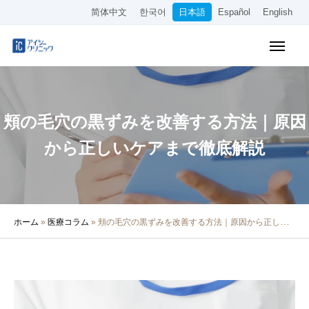
简体中文
한국어
日本語
Español
English
WEB予約
料金表
アクセス
頬の毛穴の黒ずみを改善する方法｜原因
クリニック紹介
から正しいケアまで徹底解説
診療内容
院長・医師の紹介
ホーム
»
医療コラム
»
頬の毛穴の黒ずみを改善する方法｜原因から正しいケアまで徹底解説
医療コラム
採用情報
その他