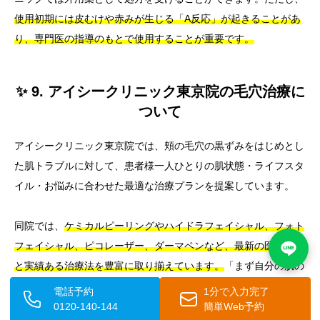
使用初期には皮むけや赤みが生じる「A反応」が起きることがあ
り、専門医の指導のもとで使用することが重要です。
✨ 9. アイシークリニック東京院の毛穴治療に
ついて
アイシークリニック東京院では、頬の毛穴の黒ずみをはじめとし
た肌トラブルに対して、患者様一人ひとりの肌状態・ライフスタ
イル・お悩みに合わせた最適な治療プランを提案しています。
同院では、
ケミカルピーリングやハイドラフェイシャル、フォト
フェイシャル、ピコレーザー、ダーマペンなど、最新の医療機器
と実績ある治療法を豊富に取り揃えています。
「まず自分の肌の
状態を知りたい」という方から、「すでに市販品では限界を感じ
電話予約
1分で入力完了
ている」という方まで、幅広い段階でサポートが可能です。
0120-140-144
簡単Web予約