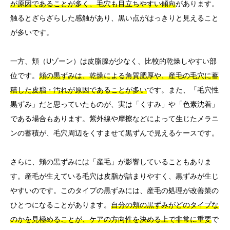
が原因であることが多く、毛穴も目立ちやすい傾向
があります。
触るとざらざらした感触があり、黒い点がはっきりと見えること
が多いです。
一方、頬（Uゾーン）は皮脂腺が少なく、比較的乾燥しやすい部
位です。
頬の黒ずみは、乾燥による角質肥厚や、産毛の毛穴に蓄
積した皮脂・汚れが原因であることが多い
です。また、「毛穴性
黒ずみ」だと思っていたものが、実は「くすみ」や「色素沈着」
である場合もあります。紫外線や摩擦などによって生じたメラニ
ンの蓄積が、毛穴周辺をくすませて黒ずんで見えるケースです。
さらに、頬の黒ずみには「産毛」が影響していることもありま
す。産毛が生えている毛穴は皮脂が詰まりやすく、黒ずみが生じ
やすいのです。このタイプの黒ずみには、産毛の処理が改善策の
ひとつになることがあります。
自分の頬の黒ずみがどのタイプな
のかを見極めることが、ケアの方向性を決める上で非常に重要
で