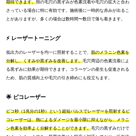
期待できます。
頬の毛穴の黒ずみが色素沈着や毛穴の拡大と合わ
さっている場合に特に有効です。施術後に一時的な赤みが出るこ
とがありますが、多くの場合は数時間〜数日で落ち着きます。
⚡ レーザートーニング
低出力のレーザーを均一に照射することで、
肌のメラニン色素を
分解し、くすみや黒ずみを改善します。
毛穴周辺の色素沈着によ
る黒ずみに効果が期待できます。コラーゲンの産生も促進される
ため、肌の質感向上や毛穴の引き締めにも役立ちます。
🌟 ピコレーザー
ピコ秒（1兆分の1秒）という超短パルスでレーザーを照射するピ
コレーザーは、熱によるダメージを最小限に抑えながら、メラニ
ン色素を効率よく分解することができます。
毛穴の黒ずみだけで