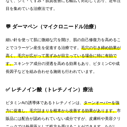
なく、シミ・くすみ・肌質改善にも幅広く対応しており、近年注
目を集めている治療法です。
💬 ダーマペン（マイクロニードル治療）
細い針を使って肌に微細な穴を開け、肌の自己修復力を高めるこ
とでコラーゲン産生を促進する治療です。
毛穴の引き締め効果が
高く、毛穴が広がって黒ずみが目立っている場合に特に有効で
す。
スキンケア成分の浸透を高める効果もあり、ビタミンCや成
長因子などを組み合わせる施術も行われています。
✅ レチノイン酸（トレチノイン）療法
ビタミンAの誘導体であるトレチノインは、
ターンオーバーを強
力に促進し、毛穴詰まりを根本から改善する効果があります。
市
販品には配合が認められていない成分ですが、皮膚科や美容クリ
ニックでは外用薬として処方を受けることができます。ただし、