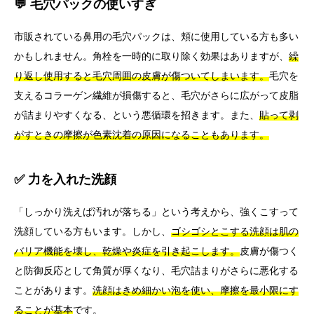
💬 毛穴パックの使いすぎ
市販されている鼻用の毛穴パックは、頬に使用している方も多い
かもしれません。角栓を一時的に取り除く効果はありますが、
繰
り返し使用すると毛穴周囲の皮膚が傷ついてしまいます。
毛穴を
支えるコラーゲン繊維が損傷すると、毛穴がさらに広がって皮脂
が詰まりやすくなる、という悪循環を招きます。また、
貼って剥
がすときの摩擦が色素沈着の原因になることもあります。
✅ 力を入れた洗顔
「しっかり洗えば汚れが落ちる」という考えから、強くこすって
洗顔している方もいます。しかし、
ゴシゴシとこする洗顔は肌の
バリア機能を壊し、乾燥や炎症を引き起こします。
皮膚が傷つく
と防御反応として角質が厚くなり、毛穴詰まりがさらに悪化する
ことがあります。
洗顔はきめ細かい泡を使い、摩擦を最小限にす
ることが基本
です。