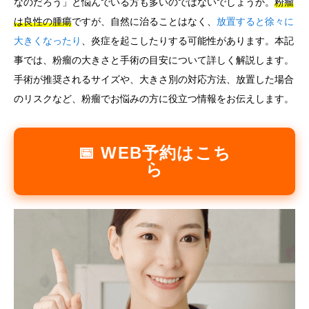
なのだろう」と悩んでいる方も多いのではないでしょうか。
粉瘤
は良性の腫瘍
ですが、自然に治ることはなく、
放置すると徐々に
言語
大きくなったり
、炎症を起こしたりする可能性があります。本記
简体中文
한국어
日本語
Español
English
事では、粉瘤の大きさと手術の目安について詳しく解説します。
手術が推奨されるサイズや、大きさ別の対応方法、放置した場合
のリスクなど、粉瘤でお悩みの方に役立つ情報をお伝えします。
📅 WEB予約はこち
ら