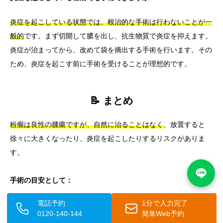
炎症を起こしている状態では、根治的な手術は行わないことが一
般的
です。まず切開して膿を出し、抗生物質で炎症を抑えます。
炎症が治まってから、改めて袋を摘出する手術を行います。その
ため、炎症を起こす前に手術を受けることが理想的です。
📝 まとめ
粉瘤は良性の腫瘍ですが、自然に治ることはなく
、放置すると
徐々に大きくなったり、炎症を起こしたりするリスクがありま
す。
手術の目安として：
電話予約
1分で入力完了
一般的に2センチメートルを超えたら積極的に手術を検討
する
0120-140-144
簡単Web予約
ことが推奨されます