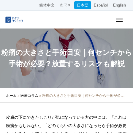
简体中文
한국어
日本語
Español
English
WEB予約
料金表
アクセス
粉瘤の大きさと手術目安｜何センチから
クリニック紹介
手術が必要？放置するリスクも解説
診療内容
院長・医師の紹介
ホーム
»
医療コラム
»
粉瘤の大きさと手術目安｜何センチから手術が必要？放置するリスクも解説
医療コラム
採用情報
皮膚の下にできたしこりが気になっている方の中には、「これは
粉瘤かもしれない」「どのくらいの大きさになったら手術が必要
その他