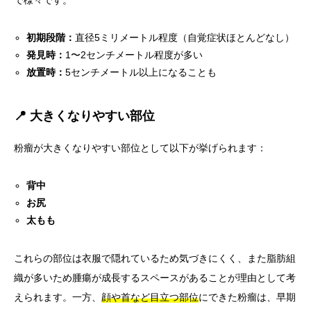
で様々です。
初期段階：
直径5ミリメートル程度（自覚症状ほとんどなし）
発見時：
1〜2センチメートル程度が多い
放置時：
5センチメートル以上になることも
📍 大きくなりやすい部位
粉瘤が大きくなりやすい部位として以下が挙げられます：
背中
お尻
太もも
これらの部位は衣服で隠れているため気づきにくく、また脂肪組
織が多いため腫瘍が成長するスペースがあることが理由として考
えられます。一方、
顔や首など目立つ部位
にできた粉瘤は、早期