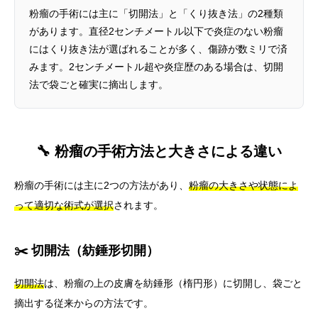
粉瘤の手術には主に「切開法」と「くり抜き法」の2種類
があります。直径2センチメートル以下で炎症のない粉瘤
にはくり抜き法が選ばれることが多く、傷跡が数ミリで済
みます。2センチメートル超や炎症歴のある場合は、切開
法で袋ごと確実に摘出します。
🔧 粉瘤の手術方法と大きさによる違い
粉瘤の手術には主に2つの方法があり、
粉瘤の大きさや状態によ
って適切な術式が選択
されます。
✂️ 切開法（紡錘形切開）
切開法
は、粉瘤の上の皮膚を紡錘形（楕円形）に切開し、袋ごと
摘出する従来からの方法です。