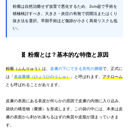
粉瘤は自然治癒せず放置で悪化するため、2cm超で手術を
積極検討すべき。大きさ・炎症の有無で切開法またはくり
抜き法を選択。早期手術ほど傷跡が小さく再発リスクも低
い。
🧬 粉瘤とは？基本的な特徴と原因
粉瘤（ふんりゅう）
は、
皮膚の下にできる良性の腫瘍
で、正式に
は「
表皮嚢腫（ひょうひのうしゅ）
」と呼ばれます。
アテローム
とも呼ばれることがあります。
皮膚の表面にある表皮が何らかの原因で皮膚の内側に入り込み、
袋状の構造物（嚢腫）を形成します。この袋の中には、本来は皮
膚の表面から剥がれ落ちるはずの角質や皮脂が溜まっていきま
す。