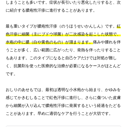
しまうことも多いです。症状が長引いたり悪化したりすると、次
に紹介する膿疱性汗疹に進行することがあります。
最も重いタイプが膿疱性汗疹（のうほうせいかんしん）です。
紅
色汗疹に細菌（主にブドウ球菌）が二次感染を起こした状態で、
水疱の中に膿（白や黄色のもの）が溜まります。
痛みや腫れを伴
うことが多く、広い範囲に広がったり、発熱を伴ったりすること
もあります。このタイプになると自己ケアだけでは対処が難し
く、抗菌剤を使った医療的な治療が必要になるケースがほとんど
です。
おしりのあせもでは、最初は透明な小水疱から始まり、かゆみを
感じてかきむしることで紅色汗疹に進行し、さらに傷ついた皮膚
から細菌が入り込んで膿疱性汗疹に発展するという経過をたどる
ことがあります。早めに適切なケアを行うことが大切です。