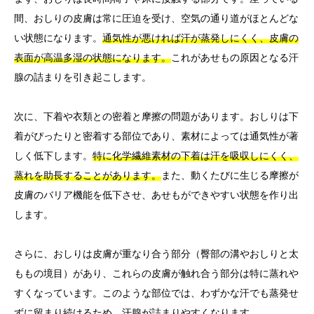
間、おしりの皮膚は常に圧迫を受け、空気の通り道がほとんどな
い状態になります。
通気性が悪ければ汗が蒸発しにくく、皮膚の
表面が高温多湿の状態になります。
これがあせもの原因となる汗
腺の詰まりを引き起こします。
次に、下着や衣類との密着と摩擦の問題があります。おしりは下
着がぴったりと密着する部位であり、素材によっては通気性が著
しく低下します。
特に化学繊維素材の下着は汗を吸収しにくく、
蒸れを助長することがあります。
また、動くたびに生じる摩擦が
皮膚のバリア機能を低下させ、あせもができやすい状態を作り出
します。
さらに、おしりは皮膚が重なり合う部分（臀部の溝やおしりと太
ももの境目）があり、これらの皮膚が触れ合う部分は特に蒸れや
すくなっています。このような部位では、わずかな汗でも蒸発せ
ずに留まり続けるため、汗腺が詰まりやすくなります。