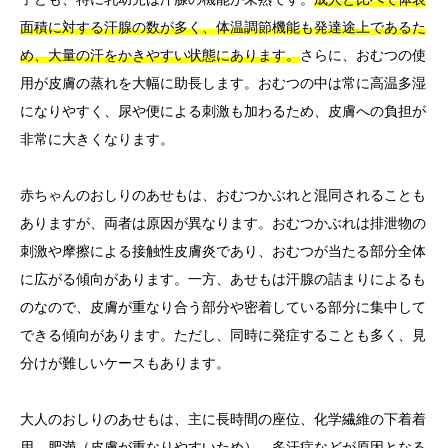
面積に対する汗腺の数が多く、体温調節機能も発達途上であるた
め、大量の汗をかきやすい状態にあります。
さらに、おむつの使
用が皮膚の蒸れを大幅に助長します。おむつの中は常に高温多湿
になりやすく、尿や便による刺激も加わるため、皮膚への負担が
非常に大きくなります。
赤ちゃんのおしりのあせもは、おむつかぶれと混同されることも
ありますが、両者は原因が異なります。おむつかぶれは排泄物の
刺激や摩擦による接触性皮膚炎であり、おむつが当たる部分全体
に広がる傾向があります。一方、あせもは汗腺の詰まりによるも
のなので、皮膚が重なり合う部分や密着している部分に集中して
できる傾向があります。ただし、同時に発症することも多く、見
分けが難しいケースもあります。
大人のおしりのあせもは、主に長時間の座位、化学繊維の下着着
用、肥満（皮膚が重なりやすいため）、多汗症などが原因となる