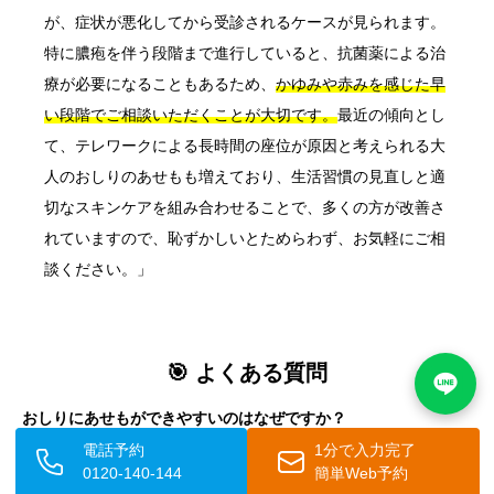
が、症状が悪化してから受診されるケースが見られます。
特に膿疱を伴う段階まで進行していると、抗菌薬による治
療が必要になることもあるため、
かゆみや赤みを感じた早
い段階でご相談いただくことが大切です。
最近の傾向とし
て、テレワークによる長時間の座位が原因と考えられる大
人のおしりのあせもも増えており、生活習慣の見直しと適
切なスキンケアを組み合わせることで、多くの方が改善さ
れていますので、恥ずかしいとためらわず、お気軽にご相
談ください。」
🎯 よくある質問
おしりにあせもができやすいのはなぜですか？
おしりは長時間椅子や床に接触するため通気性が悪く、汗が蒸発
電話予約
1分で入力完了
しにくい状態になります。また、下着との密着・摩擦が皮膚のバ
0120-140-144
簡単Web予約