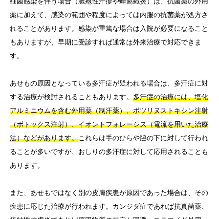
細菌感染を伴う場合（膿疱性汗疹や蜂窩織炎）は、抗菌薬の外用
薬に加えて、感染の範囲や程度によっては内服の抗菌薬が処方さ
れることがあります。感染が重篤な場合は入院が必要になること
もありますが、早期に受診すれば通常は外来治療で対応できま
す。
あせもの原因となっている多汗症が疑われる場合は、多汗症に対
する治療が検討されることもあります。
多汗症の治療には、塩化
アルミニウムを含む外用薬（制汗薬）、ボツリヌストキシン注射
（ボトックス注射）、イオントフォレーシス（電流を用いた治療
法）などがあります。
これらは手のひらや脇の下に対して行われ
ることが多いですが、おしりの多汗症に対して応用されることも
あります。
また、あせもではなく別の皮膚疾患が原因であった場合は、その
疾患に応じた治療が行われます。カンジダ症であれば抗真菌薬、