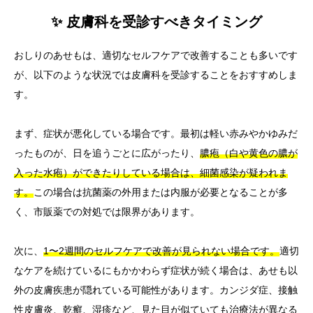
✨ 皮膚科を受診すべきタイミング
おしりのあせもは、適切なセルフケアで改善することも多いです
が、以下のような状況では皮膚科を受診することをおすすめしま
す。
まず、症状が悪化している場合です。最初は軽い赤みやかゆみだ
ったものが、日を追うごとに広がったり、
膿疱（白や黄色の膿が
入った水疱）ができたりしている場合は、細菌感染が疑われま
す。
この場合は抗菌薬の外用または内服が必要となることが多
く、市販薬での対処では限界があります。
次に、
1〜2週間のセルフケアで改善が見られない場合です。
適切
なケアを続けているにもかかわらず症状が続く場合は、あせも以
外の皮膚疾患が隠れている可能性があります。カンジダ症、接触
性皮膚炎、乾癬、湿疹など、見た目が似ていても治療法が異なる