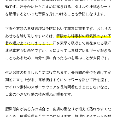
効です。汗をかいたらこまめに拭き取る、タオルや汗拭きシート
を活用するといった習慣を身につけることも予防になります。
下着や衣類の素材選びは予防において非常に重要です。おしりの
あせもを繰り返しやすい方は、
普段から綿素材の通気性のよい下
着を選ぶようにしましょう。
汗を素早く吸収して蒸発させる吸汗
速乾素材も効果的ですが、人によっては素材アレルギーが起きる
こともあるため、自分の肌に合ったものを選ぶことが大切です。
生活習慣の見直しも予防に役立ちます。長時間の座位を避けて定
期的に立ち上がる、運動後はすぐにシャワーを浴びて汗を流す、
ナイロン素材のスポーツウェアを長時間着たままにしないなど、
日常の小さな行動の積み重ねが重要です。
肥満傾向がある方の場合は、皮膚の重なりが増えて蒸れやすくな
るため、体重管理も予防につながります。無理なダイエットを勧