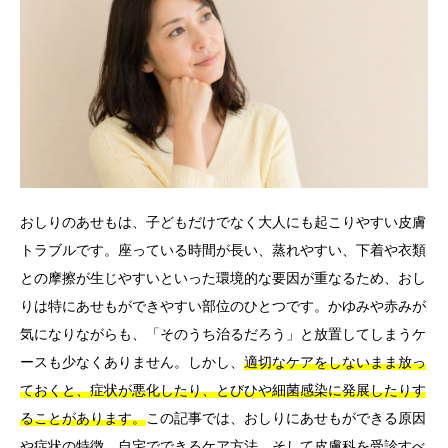
言語
简体中文
한국어
日本語
Español
English
おしりのあせもは、子どもだけでなく大人にも起こりやすい皮膚
トラブルです。座っている時間が長い、蒸れやすい、下着や衣類
との摩擦が生じやすいといった環境的な要因が重なるため、おし
りは特にあせもができやすい部位のひとつです。かゆみや赤みが
気になりながらも、「そのうち治るだろう」と放置してしまうケ
ースも少なくありません。しかし、
適切なケアをしないまま放っ
ておくと、症状が悪化したり、とびひや細菌感染に発展したりす
ることがあります。
この記事では、おしりにあせもができる原因
や症状の特徴、自宅でできるケア方法、そして皮膚科を受診すべ