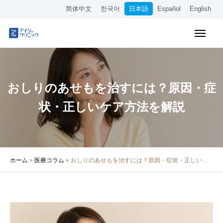
简体中文
한국어
日本語
Español
English
WEB予約
料金表
アクセス
おしりのあせもを治すには？原因・症
クリニック紹介
状・正しいケア方法を解説
診療内容
院長・医師の紹介
ホーム
»
医療コラム
»
おしりのあせもを治すには？原因・症状・正しいケア方法を解説
医療コラム
採用情報
その他