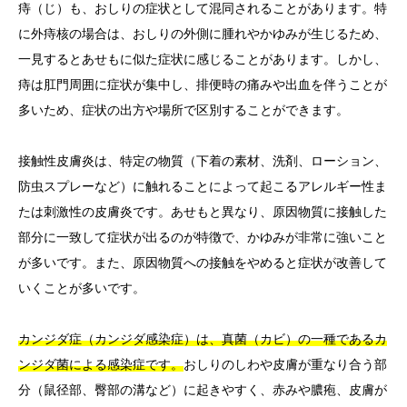
痔（じ）も、おしりの症状として混同されることがあります。特
に外痔核の場合は、おしりの外側に腫れやかゆみが生じるため、
一見するとあせもに似た症状に感じることがあります。しかし、
痔は肛門周囲に症状が集中し、排便時の痛みや出血を伴うことが
多いため、症状の出方や場所で区別することができます。
接触性皮膚炎は、特定の物質（下着の素材、洗剤、ローション、
防虫スプレーなど）に触れることによって起こるアレルギー性ま
たは刺激性の皮膚炎です。あせもと異なり、原因物質に接触した
部分に一致して症状が出るのが特徴で、かゆみが非常に強いこと
が多いです。また、原因物質への接触をやめると症状が改善して
いくことが多いです。
カンジダ症（カンジダ感染症）は、真菌（カビ）の一種であるカ
ンジダ菌による感染症です。
おしりのしわや皮膚が重なり合う部
分（鼠径部、臀部の溝など）に起きやすく、赤みや膿疱、皮膚が