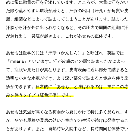
めに常に微量の汗を分泌しています。ところが、大量に汗をかい
た際や蒸れやすい環境が続くと、汗腺の出口（汗孔）が角質や皮
脂、細菌などによって詰まってしまうことがあります。詰まった
汗腺から汗が外に出られなくなると、その圧力で周囲の組織に汗
が漏れ出し、炎症が起きます。これがあせもの正体です。
あせもは医学的には「汗疹（かんしん）」と呼ばれ、英語では
「miliaria」といいます。汗が皮膚のどの層で詰まったかによっ
て、症状や見た目が異なります。皮膚表面に近い部分で詰まると
透明な小さな水疱ができ、より深い部分で詰まると赤みを伴う丘
疹ができます。
日常的に「あせも」と呼ばれるのは、主にこの赤
みを伴うタイプ（紅色汗疹）です。
あせもは気温が高くなる梅雨から夏にかけて特に多く見られます
が、冬でも厚着や暖房の効いた室内での生活が続けば発症するこ
とがあります。また、発熱時や入院中など、長時間同じ体勢でい