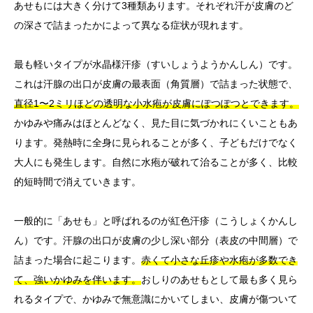
あせもには大きく分けて3種類あります。それぞれ汗が皮膚のど
の深さで詰まったかによって異なる症状が現れます。
最も軽いタイプが水晶様汗疹（すいしょうようかんしん）です。
これは汗腺の出口が皮膚の最表面（角質層）で詰まった状態で、
直径1〜2ミリほどの透明な小水疱が皮膚にぽつぽつとできます。
かゆみや痛みはほとんどなく、見た目に気づかれにくいこともあ
ります。発熱時に全身に見られることが多く、子どもだけでなく
大人にも発生します。自然に水疱が破れて治ることが多く、比較
的短時間で消えていきます。
一般的に「あせも」と呼ばれるのが紅色汗疹（こうしょくかんし
ん）です。汗腺の出口が皮膚の少し深い部分（表皮の中間層）で
詰まった場合に起こります。
赤くて小さな丘疹や水疱が多数でき
て、強いかゆみを伴います。
おしりのあせもとして最も多く見ら
れるタイプで、かゆみで無意識にかいてしまい、皮膚が傷ついて