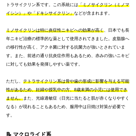
トラサイクリン系です。この系統には
「ミノサイクリン（ミノマ
イシン）」や「ドキシサイクリン」
などが含まれます。
ミノサイクリンは特に炎症性ニキビへの効果が高く
、日本でも長
年ニキビ治療の標準的な薬として使用されてきました。皮脂腺へ
の移行性が高く、アクネ菌に対する抗菌力が強いとされていま
す。また、前述の通り抗炎症作用もあるため、赤みの強いニキビ
に対しても効果を発揮しやすい薬です。
ただし、
テトラサイクリン系は骨や歯の形成に影響を与える可能
性があるため、妊婦や授乳中の方、8歳未満の小児には使用でき
ません。
また、光線過敏症（日光に当たると肌が赤くなりやすく
なる）が現れることもあるため、服用中は日焼け対策が必要で
す。
📝 マクロライド系