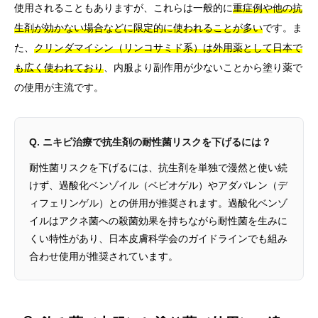
使用されることもありますが、これらは一般的に
重症例や他の抗
生剤が効かない場合などに限定的に使われることが多い
です。ま
た、
クリンダマイシン（リンコサミド系）は外用薬として日本で
も広く使われており
、内服より副作用が少ないことから塗り薬で
の使用が主流です。
Q. ニキビ治療で抗生剤の耐性菌リスクを下げるには？
耐性菌リスクを下げるには、抗生剤を単独で漫然と使い続
けず、過酸化ベンゾイル（ベピオゲル）やアダパレン（デ
ィフェリンゲル）との併用が推奨されます。過酸化ベンゾ
イルはアクネ菌への殺菌効果を持ちながら耐性菌を生みに
くい特性があり、日本皮膚科学会のガイドラインでも組み
合わせ使用が推奨されています。