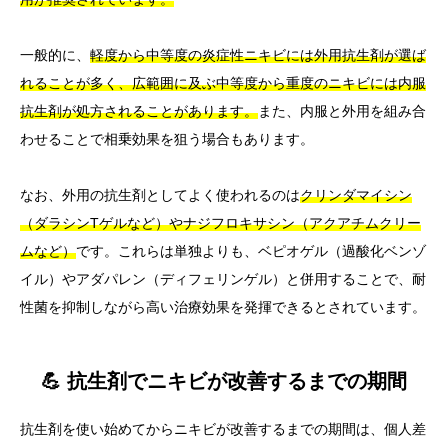
一般的に、
軽度から中等度の炎症性ニキビには外用抗生剤が選ば
れることが多く、広範囲に及ぶ中等度から重度のニキビには内服
抗生剤が処方されることがあります。
また、内服と外用を組み合
わせることで相乗効果を狙う場合もあります。
なお、外用の抗生剤としてよく使われるのは
クリンダマイシン
（ダラシンTゲルなど）やナジフロキサシン（アクアチムクリー
ムなど）
です。これらは単独よりも、ベピオゲル（過酸化ベンゾ
イル）やアダパレン（ディフェリンゲル）と併用することで、耐
性菌を抑制しながら高い治療効果を発揮できるとされています。
💪 抗生剤でニキビが改善するまでの期間
抗生剤を使い始めてからニキビが改善するまでの期間は、個人差