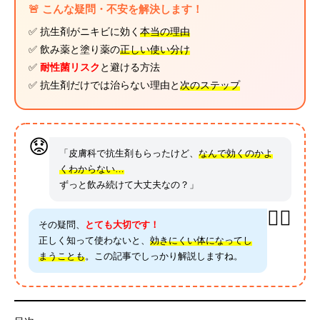
🚨 こんな疑問・不安を解決します！
✅ 抗生剤がニキビに効く
本当の理由
✅ 飲み薬と塗り薬の
正しい使い分け
✅
耐性菌リスク
と避ける方法
✅ 抗生剤だけでは治らない理由と
次のステップ
😟
「皮膚科で抗生剤もらったけど、
なんで効くのかよ
くわからない…
ずっと飲み続けて大丈夫なの？」
👨‍⚕️
その疑問、
とても大切です！
正しく知って使わないと、
効きにくい体になってし
まうことも
。この記事でしっかり解説しますね。