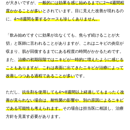
が大きいですが、
一般的には効果を感じ始めるまでに2〜4週間程
度かかることが多い
とされています。目に見えた改善が現れるの
に、
4〜8週間を要するケースも珍しくありません。
「飲み始めてすぐに効果が出なくても、焦らず続けることが大
切」と医師に言われることがありますが、これはニキビの炎症が
収まり、肌が回復するまでにある程度の時間がかかるためです。
また、
治療の初期段階ではニキビが一時的に増えたように感じる
こともありますが、これは表面に出てきたニキビが治療によって
改善しつつある過程であることが多い
です。
ただし、
抗生剤を使用しても4〜8週間以上経過してもまったく改
善が見られない場合は、耐性菌の影響や、別の原因によるニキビ
である可能性も考えられます。
その場合は担当医に相談し、治療
方針を見直す必要があります。