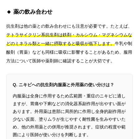
🔸 薬の飲み合わせ
抗生剤は他の薬との飲み合わせにも注意が必要です。たとえば、
テトラサイクリン系抗生剤は鉄剤・カルシウム・マグネシウムな
どのミネラル類と一緒に摂取すると吸収が低下します。
牛乳や制
酸剤（胃薬）なども同様に吸収に影響することがあるため、服用
方法について医師や薬剤師に確認することが大切です。
Q. ニキビへの抗生剤内服薬と外用薬の使い分けは？
内服薬は全身に作用するため広範囲・重症のニキビに適し
ますが、胃痛や下痢などの消化器系副作用が出やすい面が
あります。外用薬は患部に局所的に作用し全身的副作用が
少ない反面、塗りムラが生じやすく耐性菌を生みやすいた
め、他の外用薬との併用が推奨されます。症状の程度や範
囲により医師が使い分けを判断します。