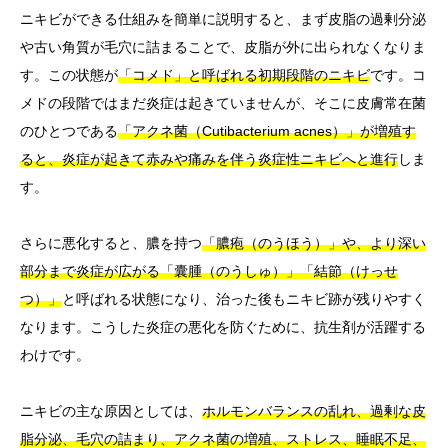
ニキビができる仕組みを簡単に説明すると、まず皮脂の過剰分泌
や古い角質が毛穴に詰まることで、皮脂が外に出られなくなりま
す。この状態が
「コメド」と呼ばれる初期段階のニキビ
です。コ
メドの段階ではまだ炎症は起きていませんが、そこに皮膚常在菌
のひとつである
「アクネ菌（Cutibacterium acnes）」が増殖す
ると、炎症が起きて赤みや痛みを伴う炎症性ニキビへと進行
しま
す。
さらに悪化すると、膿を持つ
「膿疱（のうほう）」や、より深い
部分まで炎症が広がる「囊腫（のうしゅ）」「結節（けっせ
つ）」
と呼ばれる状態になり、治った後もニキビ跡が残りやすく
なります。こうした炎症の悪化を防ぐために、抗生剤が活躍する
わけです。
ニキビの主な原因としては、
ホルモンバランスの乱れ、過剰な皮
脂分泌、毛穴の詰まり、アクネ菌の増殖、ストレス、睡眠不足、