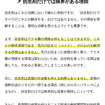
📌 抗生剤だけでは限界がある理由
抗生剤はニキビ治療において確かに有効ですが、「抗生剤だけで
すべてのニキビが解決する」わけではありません。その理由を理
解することは、適切な治療を受ける上でとても重要です。
まず、
抗生剤はアクネ菌の増殖を抑えることはできますが、ニキ
ビの根本原因である「毛穴の詰まり（コメド）」そのものを解消
する作用はありません。
毛穴が詰まった状態が続く限り、アクネ
菌が増殖する環境は変わらないため、抗生剤を使っている間は改
善しても、やめると再発してしまうことが多いのです。
次に、
抗生剤は皮脂の分泌量を抑える効果もありません。
皮脂の
過剰分泌がニキビの一因である場合（特にホルモンバランスによ
るもの）、抗生剤だけでは根本的な改善が期待しにくいです。
さらに、長期間の使用を続けることで前述の耐性菌問題や副作用