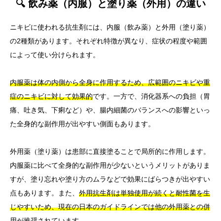
🔍 飲み薬（内服）と塗り薬（外用）の違い
ニキビに使われる抗生剤には、内服（飲み薬）と外用（塗り薬）
の2種類があります。それぞれ特徴が異なり、症状の程度や範囲
によって使い分けられます。
内服薬は体の内側から全身に作用するため、広範囲のニキビや重
症のニキビに対して効果的
です。一方で、消化器系への負担（胃
痛、吐き気、下痢など）や、腸内細菌のバランスへの影響といっ
た全身的な副作用が出やすい側面もあります。
外用薬（塗り薬）は患部に直接塗ることで局所的に作用します。
内服薬に比べて全身的な副作用が少ないというメリットがありま
すが、塗り忘れや塗り方のムラなどで効果にばらつきが出やすい
点もあります。また、
外用抗生剤は単独使用が続くと耐性菌を生
じやすいため、現在の日本のガイドラインでは他の外用薬との併
用が推奨されています。