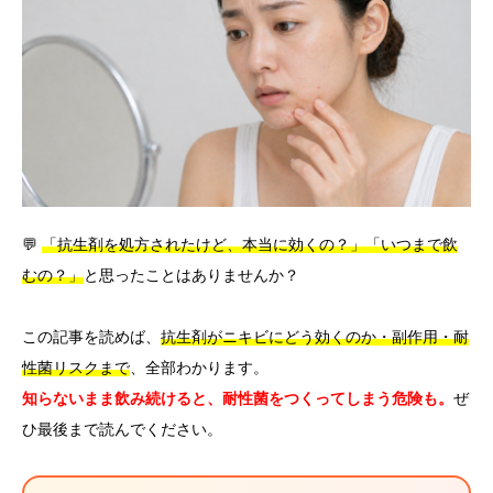
言語
简体中文
한국어
日本語
Español
English
💬
「抗生剤を処方されたけど、本当に効くの？」「いつまで飲
むの？」
と思ったことはありませんか？
この記事を読めば、
抗生剤がニキビにどう効くのか・副作用・耐
性菌リスクまで
、全部わかります。
知らないまま飲み続けると、耐性菌をつくってしまう危険も。
ぜ
ひ最後まで読んでください。