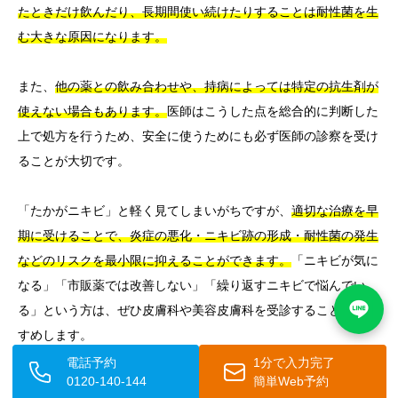
たときだけ飲んだり、長期間使い続けたりすることは耐性菌を生
む大きな原因になります。
また、
他の薬との飲み合わせや、持病によっては特定の抗生剤が
使えない場合もあります。
医師はこうした点を総合的に判断した
上で処方を行うため、安全に使うためにも必ず医師の診察を受け
ることが大切です。
「たかがニキビ」と軽く見てしまいがちですが、
適切な治療を早
期に受けることで、炎症の悪化・ニキビ跡の形成・耐性菌の発生
などのリスクを最小限に抑えることができます。
「ニキビが気に
なる」「市販薬では改善しない」「繰り返すニキビで悩んでい
る」という方は、ぜひ皮膚科や美容皮膚科を受診することをおす
すめします。
電話予約
1分で入力完了
0120-140-144
簡単Web予約
👨‍⚕️ 当院での診療傾向【医師コメント】