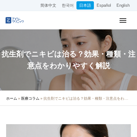
简体中文
한국어
日本語
Español
English
WEB予約
料金表
アクセス
抗生剤でニキビは治る？効果・種類・注
クリニック紹介
意点をわかりやすく解説
診療内容
院長・医師の紹介
ホーム
»
医療コラム
»
抗生剤でニキビは治る？効果・種類・注意点をわかりやすく解説
医療コラム
採用情報
その他