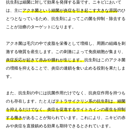
抗生剤は細菌に対して効果を発揮する薬です。ニキビにおいて
は、主に
アクネ菌という細菌が炎症を引き起こす大きな原因
のひ
とつとなっているため、抗生剤によってこの菌を抑制・除去する
ことが治療のターゲットになります。
アクネ菌は毛穴の中で皮脂を栄養として増殖し、周囲の組織を刺
激する物質を産生します。この刺激によって免疫細胞が集まり、
炎症反応が起きて赤みや腫れが生じます。
抗生剤はこのアクネ菌
の増殖を抑えることで、炎症の連鎖を食い止める役割を果たしま
す。
また、抗生剤の中には抗菌作用だけでなく、抗炎症作用を持つも
のも存在します。たとえば
テトラサイクリン系の抗生剤は、細菌
を抑えるだけでなく、炎症を促進するサイトカインの産生を抑制
する働き
があることが知られています。これにより、ニキビの赤
みや炎症を直接鎮める効果も期待できるとされています。