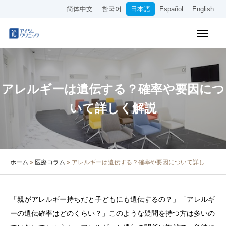
简体中文
한국어
日本語
Español
English
WEB予約
料金表
アクセス
アレルギーは遺伝する？確率や要因につ
クリニック紹介
いて詳しく解説
診療内容
院長・医師の紹介
ホーム
»
医療コラム
»
アレルギーは遺伝する？確率や要因について詳しく解説
医療コラム
採用情報
「親がアレルギー持ちだと子どもにも遺伝するの？」「アレルギ
ーの遺伝確率はどのくらい？」このような疑問を持つ方は多いの
その他