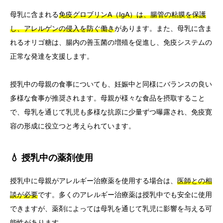
母乳に含まれる
免疫グロブリンA（IgA）は、腸管の粘膜を保護
し、アレルゲンの侵入を防ぐ働き
があります。また、母乳に含ま
れるオリゴ糖は、腸内の善玉菌の増殖を促進し、免疫システムの
正常な発達を支援します。
授乳中の母親の食事についても、妊娠中と同様にバランスの良い
多様な食事が推奨されます。母親が様々な食品を摂取すること
で、母乳を通じて乳児も多様な抗原に少量ずつ曝露され、免疫寛
容の形成に役立つと考えられています。
💧 授乳中の薬剤使用
授乳中に母親がアレルギー治療薬を使用する場合は、
医師との相
談が必要
です。多くのアレルギー治療薬は授乳中でも安全に使用
できますが、薬剤によっては母乳を通じて乳児に影響を与える可
能性があります。