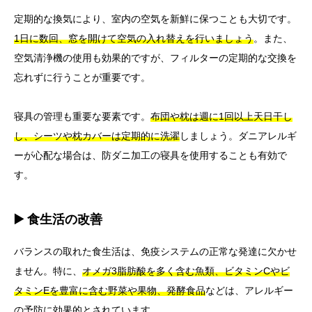
定期的な換気により、室内の空気を新鮮に保つことも大切です。
1日に数回、窓を開けて空気の入れ替えを行いましょう
。また、
空気清浄機の使用も効果的ですが、フィルターの定期的な交換を
忘れずに行うことが重要です。
寝具の管理も重要な要素です。
布団や枕は週に1回以上天日干し
し、シーツや枕カバーは定期的に洗濯
しましょう。ダニアレルギ
ーが心配な場合は、防ダニ加工の寝具を使用することも有効で
す。
▶️ 食生活の改善
バランスの取れた食生活は、免疫システムの正常な発達に欠かせ
ません。特に、
オメガ3脂肪酸を多く含む魚類、ビタミンCやビ
タミンEを豊富に含む野菜や果物、発酵食品
などは、アレルギー
の予防に効果的とされています。