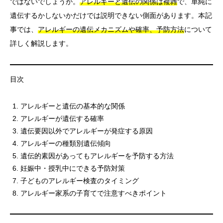
ではないでしょうか。
アレルギーと遺伝の関係は複雑
で、単純に
遺伝するかしないかだけでは説明できない側面があります。本記
言語
事では、
アレルギーの遺伝メカニズムや確率、予防方法
について
简体中文
한국어
日本語
Español
English
詳しく解説します。
目次
アレルギーと遺伝の基本的な関係
アレルギーが遺伝する確率
遺伝要因以外でアレルギーが発症する原因
アレルギーの種類別遺伝傾向
遺伝的素因があってもアレルギーを予防する方法
妊娠中・授乳中にできる予防対策
子どものアレルギー検査のタイミング
アレルギー家系の子育てで注意すべきポイント