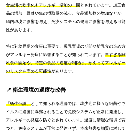
食生活の欧米化もアレルギー増加の一因
とされています。加工食
品の増加、野菜や魚の摂取量の減少、食品添加物の増加などが、
腸内環境に影響を与え、免疫システムの発達に影響を与える可能
性があります。
特に乳幼児期の食事は重要で、母乳育児の期間や離乳食の進め方
がアレルギー発症に影響することが知られています。
早すぎる離
乳食の開始や、特定の食品の過度な制限は、かえってアレルギー
のリスクを高める可能性
があります。
📍 衛生環境の過度な改善
「衛生仮説」
として知られる理論では、幼少期に様々な細菌やウ
イルスに適度に曝露されることで免疫システムが正常に発達し、
アレルギーの発症を防ぐとされています。過度に清潔な環境で育
つと、免疫システムが正常に発達せず、本来無害な物質に対して