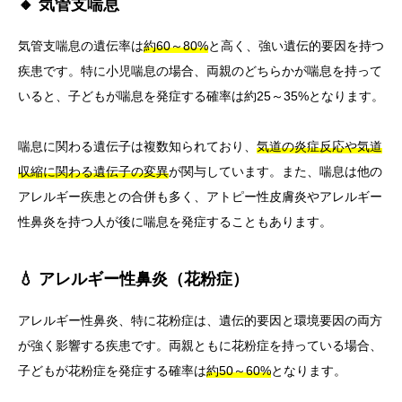
🔸 気管支喘息
気管支喘息の遺伝率は
約60～80%
と高く、強い遺伝的要因を持つ
疾患です。特に小児喘息の場合、両親のどちらかが喘息を持って
いると、子どもが喘息を発症する確率は約25～35%となります。
喘息に関わる遺伝子は複数知られており、
気道の炎症反応や気道
収縮に関わる遺伝子の変異
が関与しています。また、喘息は他の
アレルギー疾患との合併も多く、アトピー性皮膚炎やアレルギー
性鼻炎を持つ人が後に喘息を発症することもあります。
💧 アレルギー性鼻炎（花粉症）
アレルギー性鼻炎、特に花粉症は、遺伝的要因と環境要因の両方
が強く影響する疾患です。両親ともに花粉症を持っている場合、
子どもが花粉症を発症する確率は
約50～60%
となります。