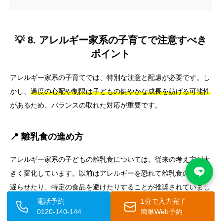
💡 8. アレルギー家系の子育てで注意すべき
ポイント
アレルギー家系の子育てでは、特別な注意と配慮が必要です。し
かし、
過度の心配や制限は子どもの健やかな成長を妨げる可能性
があるため、バランスの取れた対応が重要です。
📍 離乳食の進め方
アレルギー家系の子どもの離乳食については、従来の考え方が大
きく変化しています。以前はアレルギーを恐れて離乳食の開始を
遅らせたり、特定の食品を避けたりすることが推奨されていまし
たが、現在では
適切な時期に多様な食品を導入すること
が推奨さ
電話予約
1分で入力完了
0120-140-144
簡単Web予約
れています。