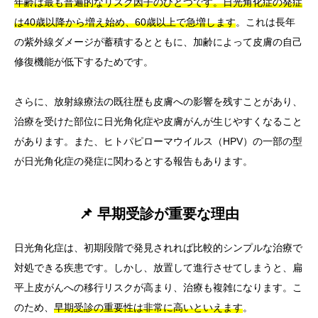
年齢は最も普遍的なリスク因子のひとつです。日光角化症の発症
は40歳以降から増え始め、60歳以上で急増します
。これは長年
の紫外線ダメージが蓄積するとともに、加齢によって皮膚の自己
修復機能が低下するためです。
さらに、放射線療法の既往歴も皮膚への影響を残すことがあり、
治療を受けた部位に日光角化症や皮膚がんが生じやすくなること
があります。また、ヒトパピローマウイルス（HPV）の一部の型
が日光角化症の発症に関わるとする報告もあります。
📌 早期受診が重要な理由
日光角化症は、初期段階で発見されれば比較的シンプルな治療で
対処できる疾患です。しかし、放置して進行させてしまうと、扁
平上皮がんへの移行リスクが高まり、治療も複雑になります。こ
のため、
早期受診の重要性は非常に高いといえます
。